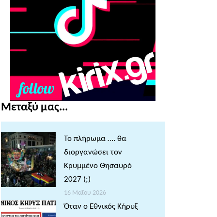
Μεταξύ μας...
Το πλήρωμα …. θα
διοργανώσει τον
Κρυμμένο Θησαυρό
2027 (;)
16 Μαΐου 2026
Όταν ο Εθνικός Κήρυξ