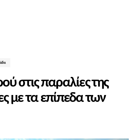
λάδα
ρού στις παραλίες της
ες με τα επίπεδα των