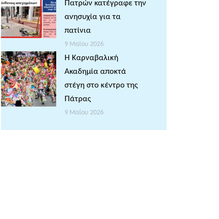
Πατρών κατέγραφε την
ανησυχία για τα
πατίνια
9 Μαΐου 2026
Η Καρναβαλική
Ακαδημία αποκτά
στέγη στο κέντρο της
Πάτρας
9 Μαΐου 2026