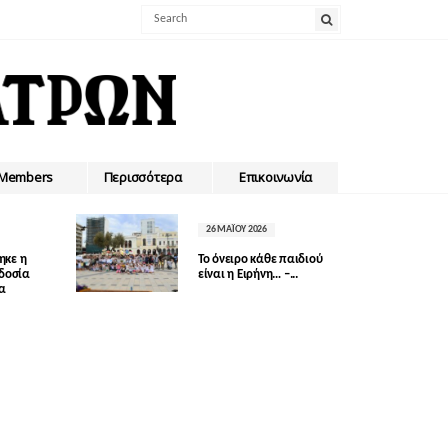
Members
Περισσότερα
Επικοινωνία
26 ΜΑΪ́ΟΥ 2026
ηκε η
Το όνειρο κάθε παιδιού
οδοσία
είναι η Ειρήνη… –...
δα