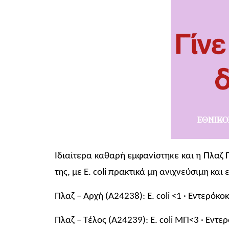
Ιδιαίτερα καθαρή εμφανίστηκε και η Πλαζ Π
της, με E. coli πρακτικά μη ανιχνεύσιμη κα
Πλαζ – Αρχή (Α24238): E. coli <1 · Εντερόκο
Πλαζ – Τέλος (Α24239): E. coli ΜΠ<3 · Εντ