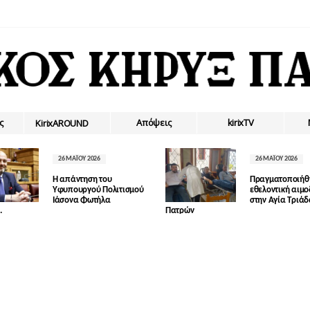
ς
Απόψεις
kirixTV
ΚirixAROUND
26 ΜΑΪ́ΟΥ 2026
26 ΜΑΪ́ΟΥ 2026
Η απάντηση του
Πραγματοποιήθ
Υφυπουργού Πολιτισμού
εθελοντική αιμ
Ιάσονα Φωτήλα
στην Αγία Τριά
.
Πατρών