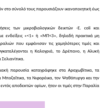
ν στο σύνολό τους παρουσιάζουν ικανοποιητική έως
σεις των μικροβιολογικών δεικτών -E. coli και
 με ενδείξεις «<1» ή «ΜΠ<3», δηλαδή πρακτικά μη
ραλιών που εμφάνισαν τις χαμηλότερες τιμές και
υγκαταλέγονται η Καλογριά, το Δρέπανο, η Αλυκή
α Σελιανίτικα.
ιακή παρουσία καταγράφηκε στα Αραχωβίτικα, τα
τα Μποζαΐτικα, τα Νιφορέικα, τον Ψαθόπυργο και την
εντός αποδεκτών ορίων, ήταν οι τιμές στην Παραλία