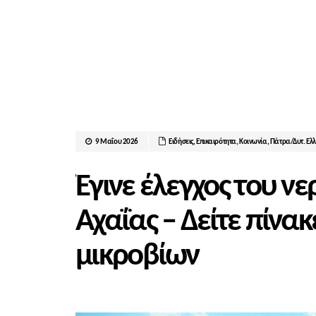
9 Μαΐου 2026
Ειδήσεις
,
Επικαιρότητα
,
Κοινωνία
,
Πάτρα/Δυτ. Ελ
Έγινε έλεγχος του νε
Αχαΐας – Δείτε πίνακ
μικροβίων