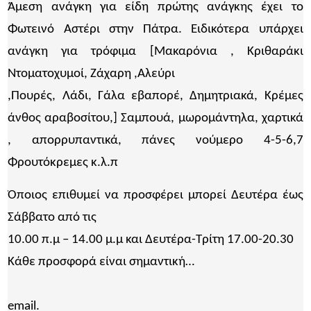
Άμεση ανάγκη για είδη πρώτης ανάγκης έχει το
Φωτεινό Αστέρι στην Πάτρα. Ειδικότερα υπάρχει
ανάγκη για τρόφιμα [Μακαρόνια , Κριθαράκι
Ντοματοχυμοί, Ζάχαρη ,Αλεύρι
,Πουρές, Λάδι, Γάλα εβαπορέ, Δημητριακά, Κρέμες
άνθος αραβοσίτου,] Σαμπουά, μωρομάντηλα, χαρτικά
, απορρυπαντικά, πάνες νούμερο 4-5-6,7
Φρουτόκρεμες κ.λ.π
Όποιος επιθυμεί να προσφέρει μπορεί Δευτέρα έως
Σάββατο από τις
10.00 π.μ – 14.00 μ.μ και Δευτέρα-Τρίτη 17.00-20.30
Κάθε προσφορά είναι σημαντική…
https://tofoteinoasteri.org/donate/
email.
tofoteinoasteri@gmail.com