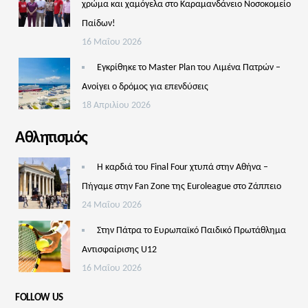
χρώμα και χαμόγελα στο Καραμανδάνειο Νοσοκομείο
Παίδων!
16 Μαΐου 2026
Εγκρίθηκε το Master Plan του Λιμένα Πατρών –
Aνοίγει ο δρόμος για επενδύσεις
18 Απριλίου 2026
Αθλητισμός
Η καρδιά του Final Four χτυπά στην Αθήνα –
Πήγαμε στην Fan Zone της Euroleague στο Ζάππειο
24 Μαΐου 2026
Στην Πάτρα το Ευρωπαϊκό Παιδικό Πρωτάθλημα
Αντισφαίρισης U12
16 Μαΐου 2026
FOLLOW US