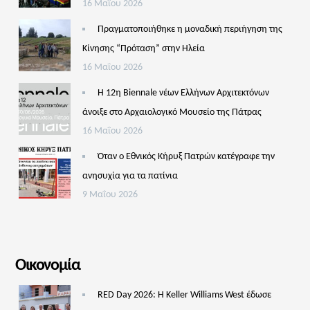
16 Μαΐου 2026
Πραγματοποιήθηκε η μοναδική περιήγηση της
Κίνησης “Πρόταση” στην Ηλεία
16 Μαΐου 2026
Η 12η Biennale νέων Ελλήνων Αρχιτεκτόνων
άνοιξε στο Αρχαιολογικό Μουσείο της Πάτρας
16 Μαΐου 2026
Όταν ο Εθνικός Κήρυξ Πατρών κατέγραφε την
ανησυχία για τα πατίνια
9 Μαΐου 2026
Οικονομία
RED Day 2026: Η Keller Williams West έδωσε