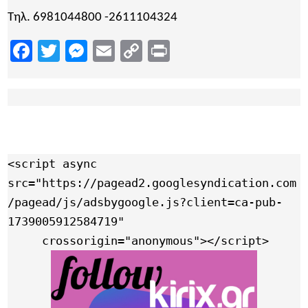
Τηλ. 6981044800 -2611104324
Facebook
Twitter
Messenger
Email
Copy
Print
Link
<script async 
src="https://pagead2.googlesyndication.com
/pagead/js/adsbygoogle.js?client=ca-pub-
1739005912584719"

     crossorigin="anonymous"></script>