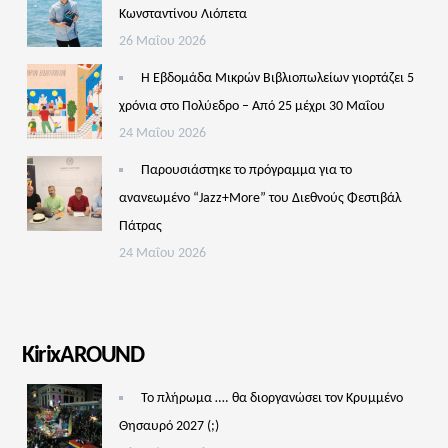
Κωνσταντίνου Λιόπετα
26 Μαΐου 2026
Η Εβδομάδα Μικρών Βιβλιοπωλείων γιορτάζει 5
χρόνια στο Πολύεδρο – Από 25 μέχρι 30 Μαΐου
24 Μαΐου 2026
Παρουσιάστηκε το πρόγραμμα για το
ανανεωμένο “Jazz+More” του Διεθνούς Φεστιβάλ
Πάτρας
24 Μαΐου 2026
KirixAROUND
Το πλήρωμα …. θα διοργανώσει τον Κρυμμένο
Θησαυρό 2027 (;)