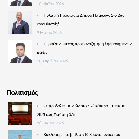
10 Μαΐου 2026
Πολιτική Προστασία Δήμου Πατρέων: Στο ίδιο
έργο θεατές!
9 Μαΐου 2026
Περιπλανώμενος προς αναζήτηση λησμονημένων
αξιών
10 Απριλίου 2026
Πολιτισμός
Οι προβολές ταινιών στο Σινέ Κάστρο – Πέμπτη
28/5 έως Τετάρτη 3/6
26 Μαΐου 2026
Κυκλοφορεί το βιβλίο «10 Χρόνια Ιόνιο» του