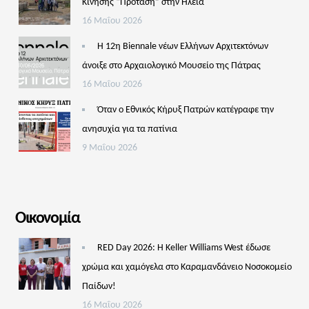
Κίνησης “Πρόταση” στην Ηλεία
16 Μαΐου 2026
Η 12η Biennale νέων Ελλήνων Αρχιτεκτόνων
άνοιξε στο Αρχαιολογικό Μουσείο της Πάτρας
16 Μαΐου 2026
Όταν ο Εθνικός Κήρυξ Πατρών κατέγραφε την
ανησυχία για τα πατίνια
9 Μαΐου 2026
Οικονομία
RED Day 2026: Η Keller Williams West έδωσε
χρώμα και χαμόγελα στο Καραμανδάνειο Νοσοκομείο
Παίδων!
16 Μαΐου 2026