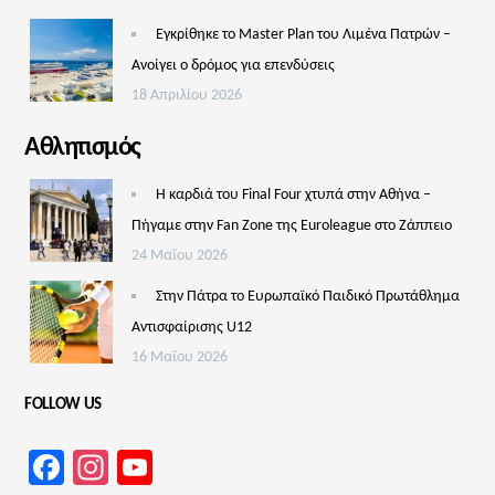
Εγκρίθηκε το Master Plan του Λιμένα Πατρών –
Aνοίγει ο δρόμος για επενδύσεις
18 Απριλίου 2026
Αθλητισμός
Η καρδιά του Final Four χτυπά στην Αθήνα –
Πήγαμε στην Fan Zone της Euroleague στο Ζάππειο
24 Μαΐου 2026
Στην Πάτρα το Ευρωπαϊκό Παιδικό Πρωτάθλημα
Αντισφαίρισης U12
16 Μαΐου 2026
FOLLOW US
Facebook
Instagram
YouTube