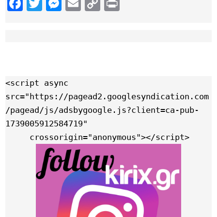
Facebook
Twitter
Messenger
Email
Copy
Print
Link
<script async 
src="https://pagead2.googlesyndication.com
/pagead/js/adsbygoogle.js?client=ca-pub-
1739005912584719"

     crossorigin="anonymous"></script>