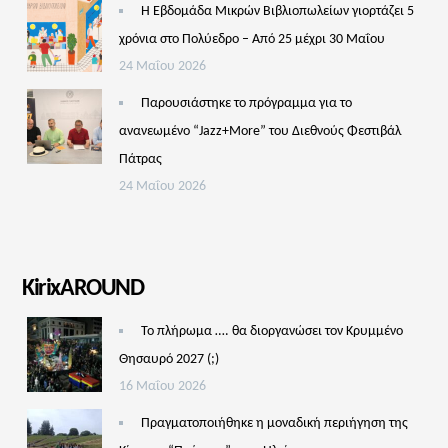
Η Εβδομάδα Μικρών Βιβλιοπωλείων γιορτάζει 5
χρόνια στο Πολύεδρο – Από 25 μέχρι 30 Μαΐου
24 Μαΐου 2026
Παρουσιάστηκε το πρόγραμμα για το
ανανεωμένο “Jazz+More” του Διεθνούς Φεστιβάλ
Πάτρας
24 Μαΐου 2026
KirixAROUND
Το πλήρωμα …. θα διοργανώσει τον Κρυμμένο
Θησαυρό 2027 (;)
16 Μαΐου 2026
Πραγματοποιήθηκε η μοναδική περιήγηση της