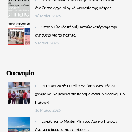
Η 12η Biennale νέων Ελλήνων Αρχιτεκτόνων
άνοιξε στο Αρχαιολογικό Μουσείο της Πάτρας
16 Μαΐου 2026
Όταν ο Εθνικός Κήρυξ Πατρών κατέγραφε την
ανησυχία για τα πατίνια
9 Μαΐου 2026
Οικονομία
RED Day 2026: Η Keller Williams West έδωσε
χρώμα και χαμόγελα στο Καραμανδάνειο Νοσοκομείο
Παίδων!
16 Μαΐου 2026
Εγκρίθηκε το Master Plan του Λιμένα Πατρών –
Aνοίγει ο δρόμος για επενδύσεις