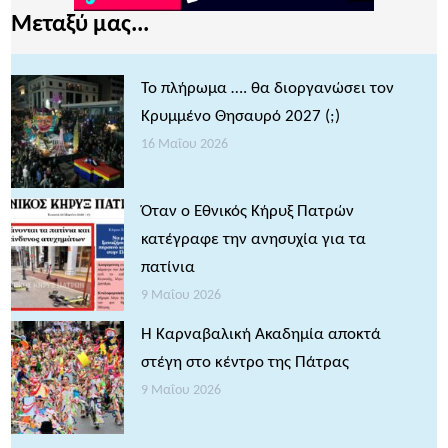
Μεταξύ μας...
Το πλήρωμα …. θα διοργανώσει τον
Κρυμμένο Θησαυρό 2027 (;)
16 Μαΐου 2026
Όταν ο Εθνικός Κήρυξ Πατρών
κατέγραφε την ανησυχία για τα
πατίνια
9 Μαΐου 2026
Η Καρναβαλική Ακαδημία αποκτά
στέγη στο κέντρο της Πάτρας
9 Μαΐου 2026