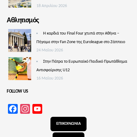
18 Απριλίου 2026
Αθλητισμός
Η καρδιά του Final Four χτυπά στην Αθήνα –
Πήγαμε στην Fan Zone της Euroleague στο Ζάππειο
24 Μαΐου 2026
Στην Πάτρα το Ευρωπαϊκό Παιδικό Πρωτάθλημα
Αντισφαίρισης U12
16 Μαΐου 2026
FOLLOW US
Facebook
Instagram
YouTube
Channel
ΕΠΙΚΟΙΝΩΝΙΑ