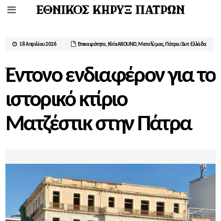
18 Απριλίου 2026
Επικαιρότητα
,
ΚirixAROUND
,
Μεταξύ μας
,
Πάτρα/Δυτ. Ελλάδα
Έντονο ενδιαφέρον για το
ιστορικό κτίριο
Ματζέστικ στην Πάτρα