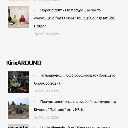
Παρουσιάστηκε το πρόγραμμα για το
ανανεωμένο “Jazz+More” του Διεθνούς Φεστιβάλ
Πάτρας
24 Μαΐου 2026
KirixAROUND
Το πλήρωμα …. θα διοργανώσει τον Κρυμμένο
Θησαυρό 2027 (;)
16 Μαΐου 2026
Πραγματοποιήθηκε η μοναδική περιήγηση της
Κίνησης “Πρόταση” στην Ηλεία
16 Μαΐου 2026