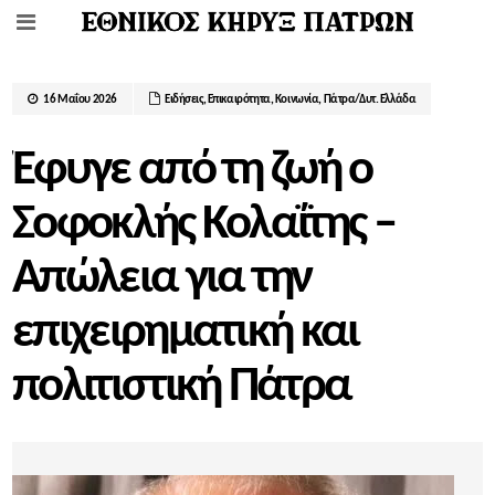
16 Μαΐου 2026
Ειδήσεις
,
Επικαιρότητα
,
Κοινωνία
,
Πάτρα/Δυτ. Ελλάδα
Έφυγε από τη ζωή ο
Σοφοκλής Κολαΐτης –
Απώλεια για την
επιχειρηματική και
πολιτιστική Πάτρα