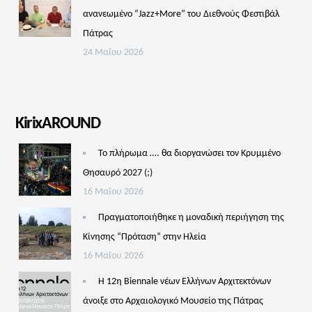
ανανεωμένο “Jazz+More” του Διεθνούς Φεστιβάλ
Πάτρας
24 Μαΐου 2026
KirixAROUND
Το πλήρωμα …. θα διοργανώσει τον Κρυμμένο
Θησαυρό 2027 (;)
16 Μαΐου 2026
Πραγματοποιήθηκε η μοναδική περιήγηση της
Κίνησης “Πρόταση” στην Ηλεία
16 Μαΐου 2026
Η 12η Biennale νέων Ελλήνων Αρχιτεκτόνων
άνοιξε στο Αρχαιολογικό Μουσείο της Πάτρας