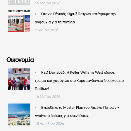
16 Μαΐου 2026
Όταν ο Εθνικός Κήρυξ Πατρών κατέγραφε την
ανησυχία για τα πατίνια
9 Μαΐου 2026
Οικονομία
RED Day 2026: Η Keller Williams West έδωσε
χρώμα και χαμόγελα στο Καραμανδάνειο Νοσοκομείο
Παίδων!
16 Μαΐου 2026
Εγκρίθηκε το Master Plan του Λιμένα Πατρών –
Aνοίγει ο δρόμος για επενδύσεις
18 Απριλίου 2026