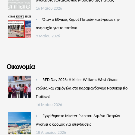
άνοιξε στο Αρχαιολογικό Μουσείο της Πάτρας
16 Μαΐου 2026
Όταν ο Εθνικός Κήρυξ Πατρών κατέγραφε την
ανησυχία για τα πατίνια
9 Μαΐου 2026
Οικονομία
RED Day 2026: Η Keller Williams West έδωσε
χρώμα και χαμόγελα στο Καραμανδάνειο Νοσοκομείο
Παίδων!
16 Μαΐου 2026
Εγκρίθηκε το Master Plan του Λιμένα Πατρών –
Aνοίγει ο δρόμος για επενδύσεις
18 Απριλίου 2026