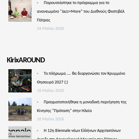
Παρουσιάστηκε το πρόγραμμα για το
ανανεωμένο “Jazz+More” του Διεθνούς Φεστιβάλ
Πάτρας
24 Μαΐου 2026
KirixAROUND
Το πλήρωμα …. θα διοργανώσει τον Κρυμμένο
Θησαυρό 2027 (;)
16 Μαΐου 2026
Πραγματοποιήθηκε η μοναδική περιήγηση της
Κίνησης “Πρόταση” στην Ηλεία
16 Μαΐου 2026
Η 12η Biennale νέων Ελλήνων Αρχιτεκτόνων