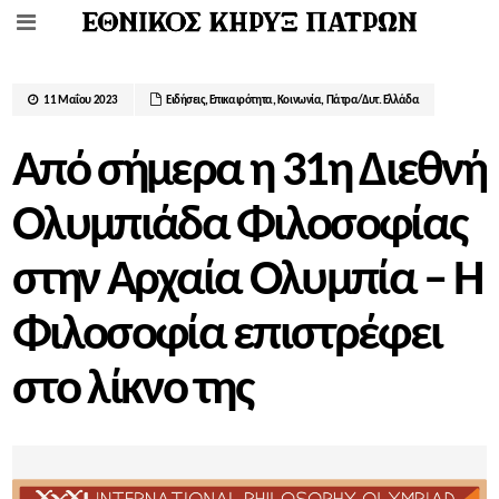
11 Μαΐου 2023
Ειδήσεις
,
Επικαιρότητα
,
Κοινωνία
,
Πάτρα/Δυτ. Ελλάδα
Από σήμερα η 31η Διεθνή
Ολυμπιάδα Φιλοσοφίας
στην Αρχαία Ολυμπία – Η
Φιλοσοφία επιστρέφει
στο λίκνο της