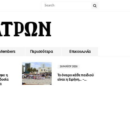
Members
Περισσότερα
Επικοινωνία
26 ΜΑΪ́ΟΥ 2026
ηκε η
Το όνειρο κάθε παιδιού
οδοσία
είναι η Ειρήνη… –...
δα