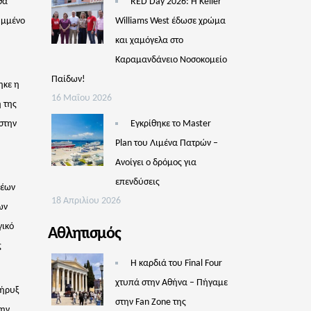
θα
RED Day 2026: Η Keller
υμμένο
Williams West έδωσε χρώμα
και χαμόγελα στο
Καραμανδάνειο Νοσοκομείο
Παίδων!
ηκε η
16 Μαΐου 2026
 της
στην
Εγκρίθηκε το Master
Plan του Λιμένα Πατρών –
Aνοίγει ο δρόμος για
επενδύσεις
νέων
18 Απριλίου 2026
ων
γικό
Αθλητισμός
ς
Η καρδιά του Final Four
χτυπά στην Αθήνα – Πήγαμε
Κήρυξ
στην Fan Zone της
την