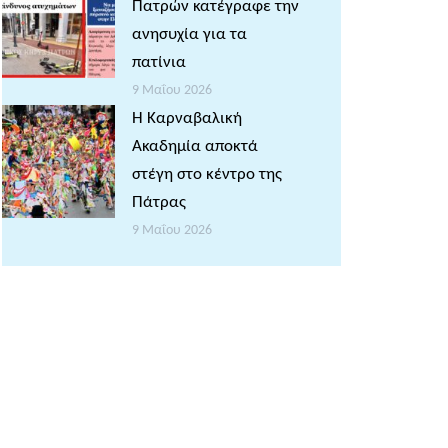
Πατρών κατέγραφε την
ανησυχία για τα
πατίνια
9 Μαΐου 2026
Η Καρναβαλική
Ακαδημία αποκτά
στέγη στο κέντρο της
Πάτρας
9 Μαΐου 2026