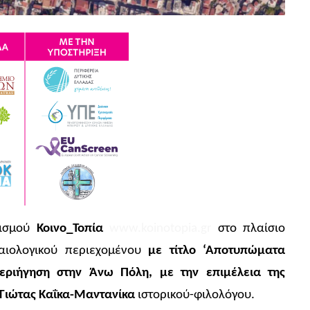
τισμού
Κοινο_Τοπία
www.koinotopia.gr
στο πλαίσιο
αιολογικού περιεχομένου
με τίτλο ‘Αποτυπώματα
ριήγηση στην Άνω Πόλη, με την επιμέλεια της
 Γιώτας Καΐκα-Μαντανίκα
ιστορικού-φιλολόγου.