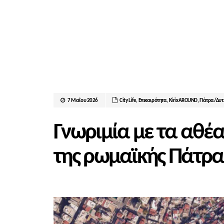
7 Μαΐου 2026
City Life
,
Επικαιρότητα
,
ΚirixAROUND
,
Πάτρα/Δυτ
Γνωριμία με τα αθέ
της ρωμαϊκής Πάτρα