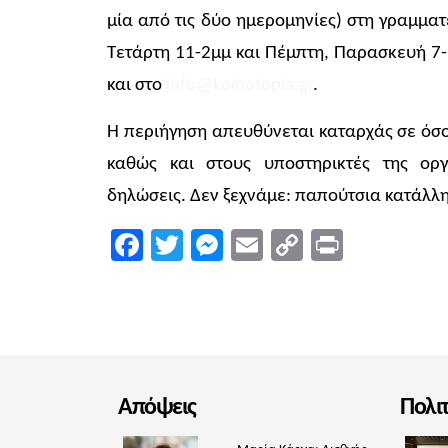
μία από τις δύο ημερομηνίες) στη γραμματ
Τετάρτη 11-2μμ και Πέμπτη, Παρασκευή 7-
και στο
info@koinotopia.gr
.
Η περιήγηση απευθύνεται καταρχάς σε όσ
καθώς και στους υποστηρικτές της οργ
δηλώσεις. Δεν ξεχνάμε: παπούτσια κατάλλη
Facebook
Twitter
Messenger
Email
Copy
Print
Link
Απόψεις
Πολι