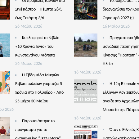
Οι προβολές ταινιών στο
Το πλήρωμα …. 
Σινέ Κάστρο – Πέμπτη 28/5
διοργανώσει τον Κρ
έως Τετάρτη 3/6
Θησαυρό 2027 (;)
26 Μαΐου 2026
16 Μαΐου 2026
Κυκλοφορεί το βιβλίο
Πραγματοποιήθ
«10 Χρόνια Ιόνιο» του
μοναδική περιήγηση
Κωνσταντίνου Λιόπετα
Κίνησης “Πρόταση” 
26 Μαΐου 2026
Ηλεία
16 Μαΐου 2026
Η Εβδομάδα Μικρών
Βιβλιοπωλείων γιορτάζει 5
Η 12η Biennale 
χρόνια στο Πολύεδρο – Από
Ελλήνων Αρχιτεκτόν
25 μέχρι 30 Μαΐου
άνοιξε στο Αρχαιολο
ου 2026
Μουσείο της Πάτρα
16 Μαΐου 2026
Παρουσιάστηκε το
πρόγραμμα για το
Όταν ο Εθνικός 
ανανεωμένο “Jazz+More”
Πατρών κατέγραφε 