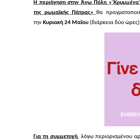
Η περιήγηση
στην Άνω Πόλη
«
’Κρυμμένα’
της
ρωμαϊκής Πάτρας
»
θα πραγματοποιη
την
Κυριακή 24 Μαΐου
(διάρκεια δύο ώρες)
Για τη συμμ
ετοχή
, λόγω περιορισμένου α