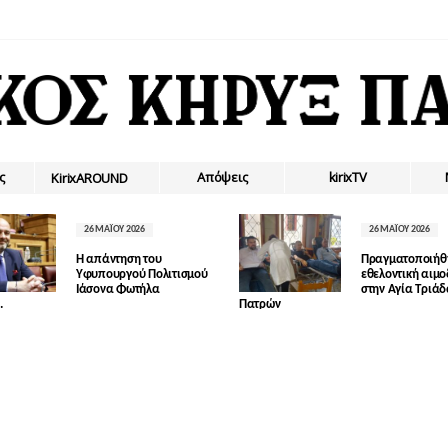
ς
Απόψεις
kirixTV
ΚirixAROUND
26 ΜΑΪ́ΟΥ 2026
26 ΜΑΪ́ΟΥ 2026
Η απάντηση του
Πραγματοποιήθ
Υφυπουργού Πολιτισμού
εθελοντική αιμ
Ιάσονα Φωτήλα
στην Αγία Τριά
.
Πατρών