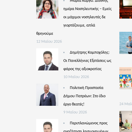
Μαρία Κάργα: Διεθνής
ημέρα Νοσηλευτικής – Εμείς
οι μάχιμοι νοσηλευτές δε
γιορτάζουμε, απλά
θρηνούμε
12 Μαΐου 2026
Δημήτρης Κομποχόλης:
Οι Πανελλήνιες Εξετάσεις ως
φάρος της αξιοκρατίας
10 Μαΐου 2026
Πολιτική Προστασία
Δήμου Πατρέων: Στο ίδιο
έργο θεατές!
24 Μαΐ
9 Μαΐου 2026
Περιπλανώμενος προς
αναζήτηση λησμονημένων