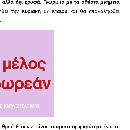
 αλλά όχι κρυφά. Γνωριμία με τα αθέατα μνημεία
θεί την
Κυριακή 17 Μαΐου
και θα επαναληφθεί
.
ριθμού θέσεων,
είναι
απαραίτητη η κράτηση
(για τη