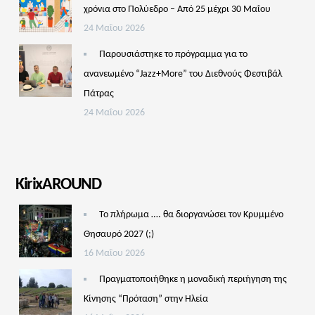
χρόνια στο Πολύεδρο – Από 25 μέχρι 30 Μαΐου
24 Μαΐου 2026
Παρουσιάστηκε το πρόγραμμα για το
ανανεωμένο “Jazz+More” του Διεθνούς Φεστιβάλ
Πάτρας
24 Μαΐου 2026
KirixAROUND
Το πλήρωμα …. θα διοργανώσει τον Κρυμμένο
Θησαυρό 2027 (;)
16 Μαΐου 2026
Πραγματοποιήθηκε η μοναδική περιήγηση της
Κίνησης “Πρόταση” στην Ηλεία