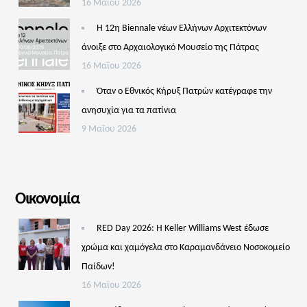
16 Μαΐου 2026
Η 12η Biennale νέων Ελλήνων Αρχιτεκτόνων
άνοιξε στο Αρχαιολογικό Μουσείο της Πάτρας
16 Μαΐου 2026
Όταν ο Εθνικός Κήρυξ Πατρών κατέγραφε την
ανησυχία για τα πατίνια
9 Μαΐου 2026
Οικονομία
RED Day 2026: Η Keller Williams West έδωσε
χρώμα και χαμόγελα στο Καραμανδάνειο Νοσοκομείο
Παίδων!
16 Μαΐου 2026