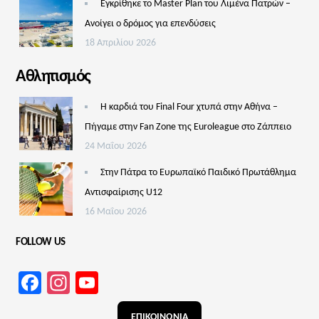
Εγκρίθηκε το Master Plan του Λιμένα Πατρών –
Aνοίγει ο δρόμος για επενδύσεις
18 Απριλίου 2026
Αθλητισμός
Η καρδιά του Final Four χτυπά στην Αθήνα –
Πήγαμε στην Fan Zone της Euroleague στο Ζάππειο
24 Μαΐου 2026
Στην Πάτρα το Ευρωπαϊκό Παιδικό Πρωτάθλημα
Αντισφαίρισης U12
16 Μαΐου 2026
FOLLOW US
Facebook
Instagram
YouTube
Channel
ΕΠΙΚΟΙΝΩΝΙΑ