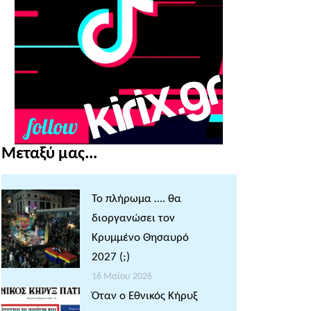
Μεταξύ μας...
Το πλήρωμα …. θα
διοργανώσει τον
Κρυμμένο Θησαυρό
2027 (;)
16 Μαΐου 2026
Όταν ο Εθνικός Κήρυξ