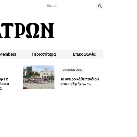
Members
Περισσότερα
Επικοινωνία
26 ΜΑΪ́ΟΥ 2026
ηκε η
Το όνειρο κάθε παιδιού
οδοσία
είναι η Ειρήνη… –...
δα