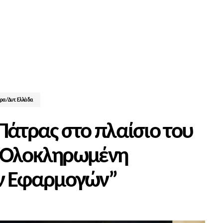
ρα/Δυτ. Ελλάδα
Πάτρας στο πλαίσιο του
 “Ολοκληρωμένη
ν Εφαρμογών”