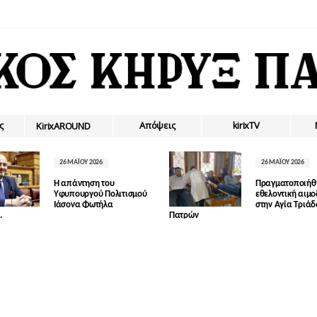
ς
Απόψεις
kirixTV
ΚirixAROUND
26 ΜΑΪ́ΟΥ 2026
26 ΜΑΪ́ΟΥ 2026
Η απάντηση του
Πραγματοποιήθ
Υφυπουργού Πολιτισμού
εθελοντική αιμ
Ιάσονα Φωτήλα
στην Αγία Τριά
.
Πατρών