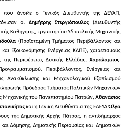
 που άνοιξε ο Γενικός Διευθυντής της ΔΕΥΑΠ,
τόνισαν οι
Δημήτρης Στεργιόπουλος
(Διευθυντής
τής Καθηγητής, εργαστηρίου Υδραυλικής Μηχανικής
αδούλα
(Προϊσταμένη Τμήματος Περιβάλλοντος και
αι Εξοικονόμησης Ενέργειας ΚΑΠΕ), χαιρετισμούς
ς της Περιφέρειας Δυτικής Ελλάδας,
Χαράλαμπος
ρογραμματισμού, Περιβάλλοντος, Ενέργειας και
ας Ανακύκλωσης και Μηχανολογικού Εξοπλισμού
απληρωτής Πρόεδρος Τμήματος Πολιτικών Μηχανικών
ής Μηχανικής του Πανεπιστημίου Πατρών,
Αθανάσιος
απανικήτας
και η Γενική Διευθύντρια της ΕΔΕΥΑ
Όλγα
ρους της Δημοτικής Αρχής Πάτρας, η αντιδήμαρχος
και Δόμησης, Δημοτικής Περιουσίας και Δημοτικών