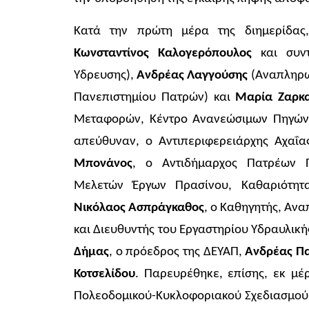
Κατά την πρώτη μέρα της διημερίδας,
Κωνσταντίνος Καλογερόπουλος
και συν
Ύδρευσης),
Ανδρέας Λαγγούσης
(Αναπληρω
Πανεπιστημίου Πατρών) και
Μαρία Ζαρκ
Μεταφορών, Κέντρο Ανανεώσιμων Πηγών κ
απεύθυναν, ο Αντιπεριφερειάρχης Αχαΐα
Μπονάνος
, ο Αντιδήμαρχος Πατρέων Π
Μελετών Έργων Πρασίνου, Καθαριότητ
Νικόλαος Ασπράγκαθος
, ο Καθηγητής, Αν
και Διευθυντής του Εργαστηρίου Υδραυλικ
Δήμας
, ο πρόεδρος της ΔΕΥΑΠ,
Ανδρέας Π
Κοτσελίδου
. Παρευρέθηκε, επίσης, εκ μέ
Πολεοδομικού-Κυκλοφοριακού Σχεδιασμού 