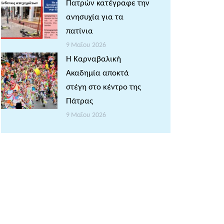
Πατρών κατέγραφε την
ανησυχία για τα
πατίνια
9 Μαΐου 2026
Η Καρναβαλική
Ακαδημία αποκτά
στέγη στο κέντρο της
Πάτρας
9 Μαΐου 2026