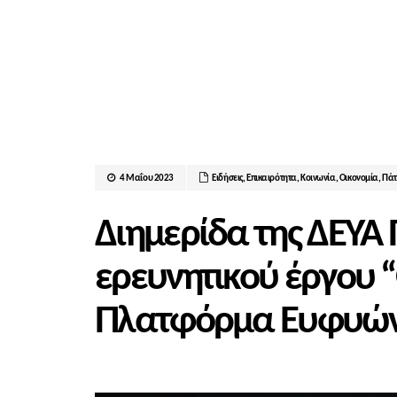
4 Μαΐου 2023
Ειδήσεις
,
Επικαιρότητα
,
Κοινωνία
,
Οικονομία
,
Πάτ
Διημερίδα της ΔΕΥΑ 
ερευνητικού έργου
Πλατφόρμα Ευφυώ