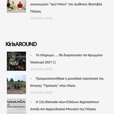
ανανεωμένο “Jazz+More” του Διεθνούς Φεστιβάλ
Πάτρας
24 Μαΐου 2026
KirixAROUND
Το πλήρωμα …. θα διοργανώσει τον Κρυμμένο
Θησαυρό 2027 (;)
16 Μαΐου 2026
Πραγματοποιήθηκε η μοναδική περιήγηση της
Κίνησης “Πρόταση” στην Ηλεία
16 Μαΐου 2026
Η 12η Biennale νέων Ελλήνων Αρχιτεκτόνων
άνοιξε στο Αρχαιολογικό Μουσείο της Πάτρας