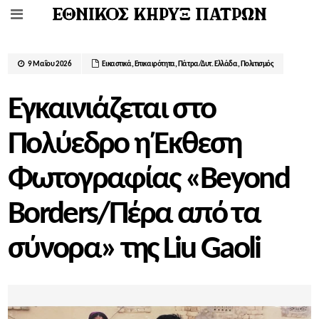
9 Μαΐου 2026
Εικαστικά
,
Επικαιρότητα
,
Πάτρα/Δυτ. Ελλάδα
,
Πολιτισμός
Εγκαινιάζεται στο
Πολύεδρο η Έκθεση
Φωτογραφίας «Beyond
Borders/Πέρα από τα
σύνορα» της Liu Gaoli