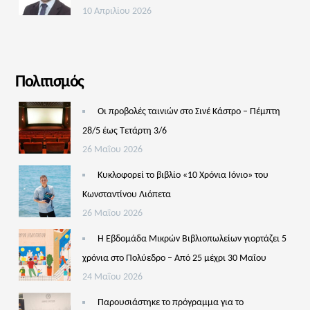
10 Απριλίου 2026
Πολιτισμός
Οι προβολές ταινιών στο Σινέ Κάστρο – Πέμπτη
28/5 έως Τετάρτη 3/6
26 Μαΐου 2026
Κυκλοφορεί το βιβλίο «10 Χρόνια Ιόνιο» του
Κωνσταντίνου Λιόπετα
26 Μαΐου 2026
Η Εβδομάδα Μικρών Βιβλιοπωλείων γιορτάζει 5
χρόνια στο Πολύεδρο – Από 25 μέχρι 30 Μαΐου
24 Μαΐου 2026
Παρουσιάστηκε το πρόγραμμα για το