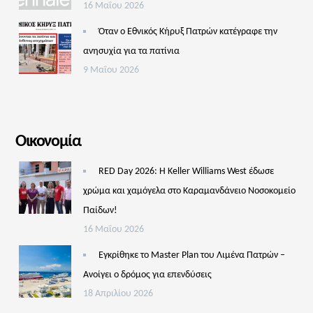
16 Μαΐου 2026
Όταν ο Εθνικός Κήρυξ Πατρών κατέγραφε την
ανησυχία για τα πατίνια
9 Μαΐου 2026
Οικονομία
RED Day 2026: Η Keller Williams West έδωσε
χρώμα και χαμόγελα στο Καραμανδάνειο Νοσοκομείο
Παίδων!
16 Μαΐου 2026
Εγκρίθηκε το Master Plan του Λιμένα Πατρών –
Aνοίγει ο δρόμος για επενδύσεις
18 Απριλίου 2026