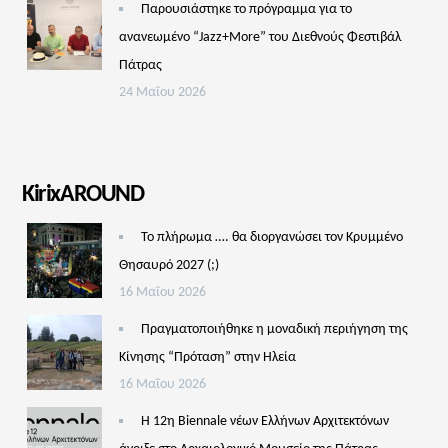
Παρουσιάστηκε το πρόγραμμα για το
ανανεωμένο “Jazz+More” του Διεθνούς Φεστιβάλ
Πάτρας
24 Μαΐου 2026
KirixAROUND
Το πλήρωμα …. θα διοργανώσει τον Κρυμμένο
Θησαυρό 2027 (;)
16 Μαΐου 2026
Πραγματοποιήθηκε η μοναδική περιήγηση της
Κίνησης “Πρόταση” στην Ηλεία
16 Μαΐου 2026
Η 12η Biennale νέων Ελλήνων Αρχιτεκτόνων