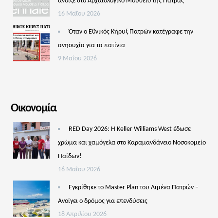
άνοιξε στο Αρχαιολογικό Μουσείο της Πάτρας
16 Μαΐου 2026
Όταν ο Εθνικός Κήρυξ Πατρών κατέγραφε την
ανησυχία για τα πατίνια
9 Μαΐου 2026
Οικονομία
RED Day 2026: Η Keller Williams West έδωσε
χρώμα και χαμόγελα στο Καραμανδάνειο Νοσοκομείο
Παίδων!
16 Μαΐου 2026
Εγκρίθηκε το Master Plan του Λιμένα Πατρών –
Aνοίγει ο δρόμος για επενδύσεις
18 Απριλίου 2026