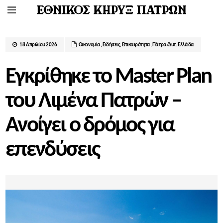
18 Απριλίου 2026
Οικονομία
,
Ειδήσεις
,
Επικαιρότητα
,
Πάτρα/Δυτ. Ελλάδα
Εγκρίθηκε το Master Plan
του Λιμένα Πατρών –
Aνοίγει ο δρόμος για
επενδύσεις