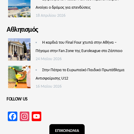
Aνοίγει ο δρόμος για επενδύσεις
18 Απριλίου 2026
Αθλητισμός
Η καρδιά του Final Four χτυπά στην Αθήνα –
Πήγαμε στην Fan Zone της Euroleague στο Ζάππειο
24 Μαΐου 2026
Στην Πάτρα το Ευρωπαϊκό Παιδικό Πρωτάθλημα
Αντισφαίρισης U12
16 Μαΐου 2026
FOLLOW US
Facebook
Instagram
YouTube
Channel
ΕΠΙΚΟΙΝΩΝΙΑ