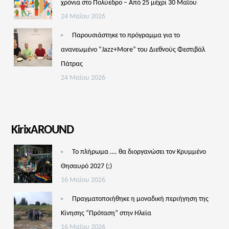
χρόνια στο Πολύεδρο – Από 25 μέχρι 30 Μαΐου
24 Μαΐου 2026
Παρουσιάστηκε το πρόγραμμα για το
ανανεωμένο “Jazz+More” του Διεθνούς Φεστιβάλ
Πάτρας
24 Μαΐου 2026
KirixAROUND
Το πλήρωμα …. θα διοργανώσει τον Κρυμμένο
Θησαυρό 2027 (;)
16 Μαΐου 2026
Πραγματοποιήθηκε η μοναδική περιήγηση της
Κίνησης “Πρόταση” στην Ηλεία
16 Μαΐου 2026