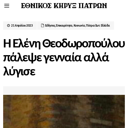
21 Απριλίου 2023
Ειδήσεις
,
Επικαιρότητα
,
Κοινωνία
,
Πάτρα/Δυτ. Ελλάδα
Η Ελένη Θεοδωροπούλου
πάλεψε γενναία αλλά
λύγισε