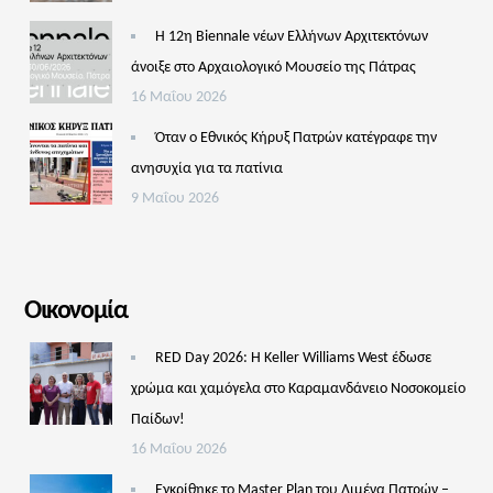
Η 12η Biennale νέων Ελλήνων Αρχιτεκτόνων
άνοιξε στο Αρχαιολογικό Μουσείο της Πάτρας
16 Μαΐου 2026
Όταν ο Εθνικός Κήρυξ Πατρών κατέγραφε την
ανησυχία για τα πατίνια
9 Μαΐου 2026
Οικονομία
RED Day 2026: Η Keller Williams West έδωσε
χρώμα και χαμόγελα στο Καραμανδάνειο Νοσοκομείο
Παίδων!
16 Μαΐου 2026
Εγκρίθηκε το Master Plan του Λιμένα Πατρών –