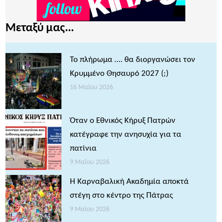
Μεταξύ μας...
Το πλήρωμα …. θα διοργανώσει τον
Κρυμμένο Θησαυρό 2027 (;)
16 Μαΐου 2026
Όταν ο Εθνικός Κήρυξ Πατρών
κατέγραφε την ανησυχία για τα
πατίνια
9 Μαΐου 2026
Η Καρναβαλική Ακαδημία αποκτά
στέγη στο κέντρο της Πάτρας
9 Μαΐου 2026