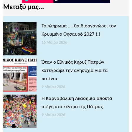
Μεταξύ μας...
Το πλήρωμα …. θα διοργανώσει τον
Κρυμμένο Θησαυρό 2027 (;)
16 Μαΐου 2026
Όταν ο Εθνικός Κήρυξ Πατρών
κατέγραφε την ανησυχία για τα
πατίνια
9 Μαΐου 2026
Η Καρναβαλική Ακαδημία αποκτά
στέγη στο κέντρο της Πάτρας
9 Μαΐου 2026