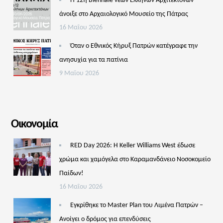
Η 12η Biennale νέων Ελλήνων Αρχιτεκτόνων
άνοιξε στο Αρχαιολογικό Μουσείο της Πάτρας
16 Μαΐου 2026
Όταν ο Εθνικός Κήρυξ Πατρών κατέγραφε την
ανησυχία για τα πατίνια
9 Μαΐου 2026
Οικονομία
RED Day 2026: Η Keller Williams West έδωσε
χρώμα και χαμόγελα στο Καραμανδάνειο Νοσοκομείο
Παίδων!
16 Μαΐου 2026
Εγκρίθηκε το Master Plan του Λιμένα Πατρών –
Aνοίγει ο δρόμος για επενδύσεις