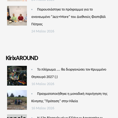
Παρουσιάστηκε το πρόγραμμα για το
ανανεωμένο “Jazz+More” του Διεθνούς Φεστιβάλ
Πάτρας
24 Μαΐου 2026
KirixAROUND
Το πλήρωμα …. θα διοργανώσει τον Κρυμμένο
Θησαυρό 2027 (;)
16 Μαΐου 2026
Πραγματοποιήθηκε η μοναδική περιήγηση της
Κίνησης “Πρόταση” στην Ηλεία
16 Μαΐου 2026