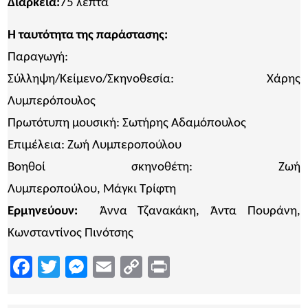
Διάρκεια:
75 λεπτά
Η ταυτότητα της παράστασης:
Παραγωγή:
Σύλληψη/Κείμενο/Σκηνοθεσία: Χάρης
Λυμπερόπουλος
Πρωτότυπη μουσική: Σωτήρης Αδαμόπουλος
Επιμέλεια: Ζωή Λυμπεροπούλου
Βοηθοί σκηνοθέτη: Ζωή
Λυμπεροπούλου, Μάγκι Τρίφτη
Ερμηνεύουν:
Άννα Τζανακάκη, Άντα Πουράνη,
Κωνσταντίνος Πινότσης
Facebook
Twitter
Messenger
Email
Copy
Print
Link