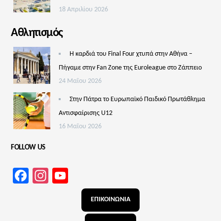
18 Απριλίου 2026
Αθλητισμός
Η καρδιά του Final Four χτυπά στην Αθήνα –
Πήγαμε στην Fan Zone της Euroleague στο Ζάππειο
24 Μαΐου 2026
Στην Πάτρα το Ευρωπαϊκό Παιδικό Πρωτάθλημα
Αντισφαίρισης U12
16 Μαΐου 2026
FOLLOW US
Facebook
Instagram
YouTube
Channel
ΕΠΙΚΟΙΝΩΝΙΑ