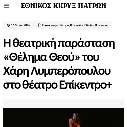
16 Μαΐου 2026
Επικαιρότητα
,
Θέατρο
,
Πάτρα/Δυτ. Ελλάδα
,
Πολιτισμός
Η θεατρική παράσταση
«Θέλημα Θεού» του
Χάρη Λυμπερόπουλου
στο θέατρο Επίκεντρο+