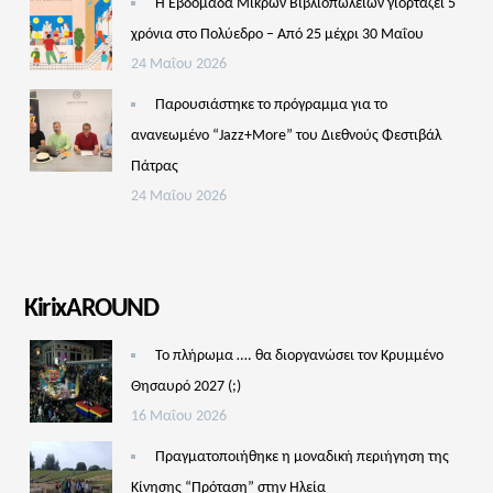
Η Εβδομάδα Μικρών Βιβλιοπωλείων γιορτάζει 5
χρόνια στο Πολύεδρο – Από 25 μέχρι 30 Μαΐου
24 Μαΐου 2026
Παρουσιάστηκε το πρόγραμμα για το
ανανεωμένο “Jazz+More” του Διεθνούς Φεστιβάλ
Πάτρας
24 Μαΐου 2026
KirixAROUND
Το πλήρωμα …. θα διοργανώσει τον Κρυμμένο
Θησαυρό 2027 (;)
16 Μαΐου 2026
Πραγματοποιήθηκε η μοναδική περιήγηση της
Κίνησης “Πρόταση” στην Ηλεία