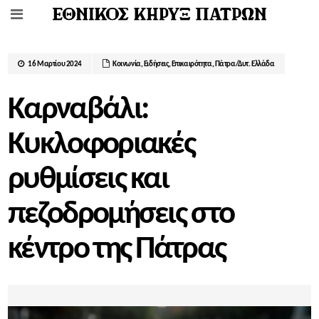
16 Μαρτίου 2024
Κοινωνία
,
Ειδήσεις
,
Επικαιρότητα
,
Πάτρα/Δυτ. Ελλάδα
Καρναβάλι:
Κυκλοφοριακές
ρυθμίσεις και
πεζοδρομήσεις στο
κέντρο της Πάτρας