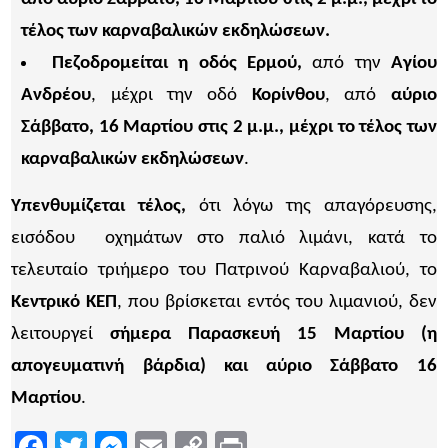
τέλος των καρναβαλικών εκδηλώσεων.
Πεζοδρομείται η οδός Ερμού,
από την
Αγίου
Ανδρέου
, μέχρι την οδό
Κορίνθου
, από
αύριο
Σάββατο, 16 Μαρτίου στις 2 μ.μ., μέχρι το τέλος των
καρναβαλικών εκδηλώσεων
.
Υπενθυμίζεται τέλος,
ότι λόγω της απαγόρευσης,
εισόδου οχημάτων στο παλιό λιμάνι, κατά το
τελευταίο τριήμερο του Πατρινού Καρναβαλιού, το
Κεντρικό ΚΕΠ
, που βρίσκεται εντός του λιμανιού, δεν
λειτουργεί
σήμερα Παρασκευή 15 Μαρτίου (η
απογευματινή βάρδια) και αύριο Σάββατο 16
Μαρτίου
.
Facebook
Twitter
Messenger
Email
Copy
Print