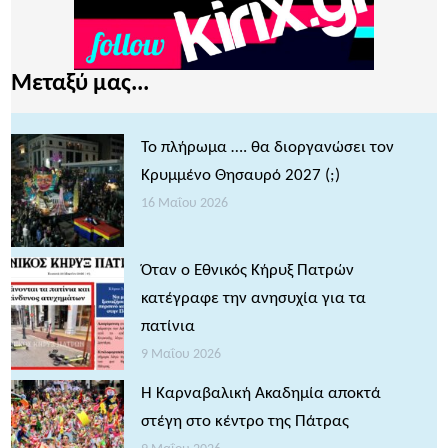
Μεταξύ μας...
Το πλήρωμα …. θα διοργανώσει τον
Κρυμμένο Θησαυρό 2027 (;)
16 Μαΐου 2026
Όταν ο Εθνικός Κήρυξ Πατρών
κατέγραφε την ανησυχία για τα
πατίνια
9 Μαΐου 2026
Η Καρναβαλική Ακαδημία αποκτά
στέγη στο κέντρο της Πάτρας