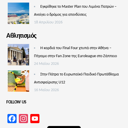
Εγκρίθηκε το Master Plan του Λιμένα Πατρών –
Aνοίγει ο δρόμος για επενδύσεις
18 Απριλίου 2026
Αθλητισμός
Η καρδιά του Final Four χτυπά στην Αθήνα –
Πήγαμε στην Fan Zone της Euroleague στο Ζάππειο
24 Μαΐου 2026
Στην Πάτρα το Ευρωπαϊκό Παιδικό Πρωτάθλημα
Αντισφαίρισης U12
16 Μαΐου 2026
FOLLOW US
Facebook
Instagram
YouTube
Channel