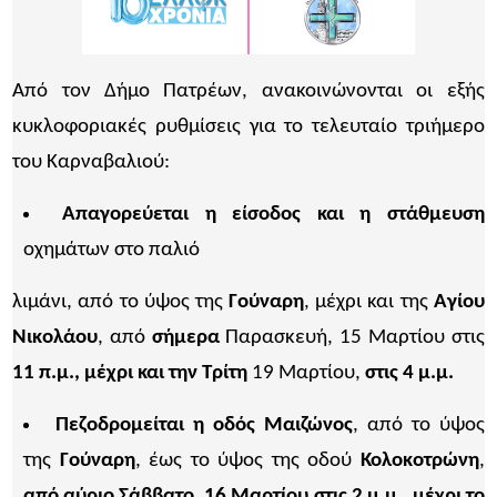
Από τον Δήμο Πατρέων, ανακοινώνονται οι εξής
κυκλοφοριακές ρυθμίσεις για το τελευταίο τριήμερο
του Καρναβαλιού:
Απαγορεύεται η είσοδος και η στάθμευση
οχημάτων στο παλιό
λιμάνι, από το ύψος της
Γούναρη
, μέχρι και της
Αγίου
Νικολάου
, από
σήμερα
Παρασκευή, 15 Μαρτίου στις
11 π.μ.,
μέχρι και την
Τρίτη
19 Μαρτίου,
στις 4 μ.μ.
Πεζοδρομείται η οδός Μαιζώνος
, από το ύψος
της
Γούναρη
, έως το ύψος της οδού
Κολοκοτρώνη
,
από αύριο Σάββατο, 16 Μαρτίου στις 2 μ.μ., μέχρι το