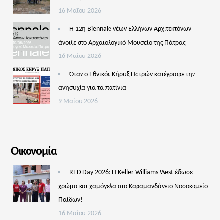
16 Μαΐου 2026
Η 12η Biennale νέων Ελλήνων Αρχιτεκτόνων
άνοιξε στο Αρχαιολογικό Μουσείο της Πάτρας
16 Μαΐου 2026
Όταν ο Εθνικός Κήρυξ Πατρών κατέγραφε την
ανησυχία για τα πατίνια
9 Μαΐου 2026
Οικονομία
RED Day 2026: Η Keller Williams West έδωσε
χρώμα και χαμόγελα στο Καραμανδάνειο Νοσοκομείο
Παίδων!
16 Μαΐου 2026