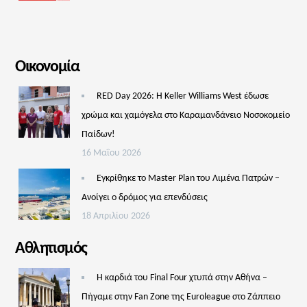
Οικονομία
RED Day 2026: Η Keller Williams West έδωσε
χρώμα και χαμόγελα στο Καραμανδάνειο Νοσοκομείο
Παίδων!
16 Μαΐου 2026
Εγκρίθηκε το Master Plan του Λιμένα Πατρών –
Aνοίγει ο δρόμος για επενδύσεις
18 Απριλίου 2026
Αθλητισμός
Η καρδιά του Final Four χτυπά στην Αθήνα –
Πήγαμε στην Fan Zone της Euroleague στο Ζάππειο