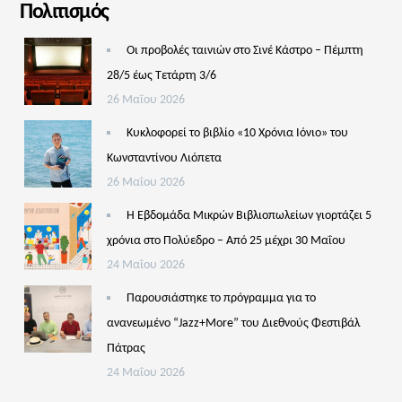
Πολιτισμός
Οι προβολές ταινιών στο Σινέ Κάστρο – Πέμπτη
28/5 έως Τετάρτη 3/6
26 Μαΐου 2026
Κυκλοφορεί το βιβλίο «10 Χρόνια Ιόνιο» του
Κωνσταντίνου Λιόπετα
26 Μαΐου 2026
Η Εβδομάδα Μικρών Βιβλιοπωλείων γιορτάζει 5
χρόνια στο Πολύεδρο – Από 25 μέχρι 30 Μαΐου
24 Μαΐου 2026
Παρουσιάστηκε το πρόγραμμα για το
ανανεωμένο “Jazz+More” του Διεθνούς Φεστιβάλ
Πάτρας
24 Μαΐου 2026