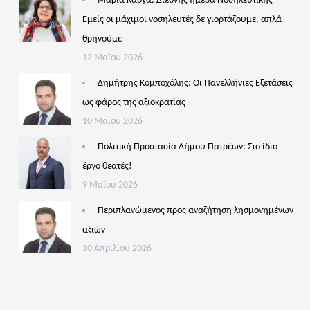
Μαρία Κάργα: Διεθνής ημέρα Νοσηλευτικής –
Εμείς οι μάχιμοι νοσηλευτές δε γιορτάζουμε, απλά
θρηνούμε
12 Μαΐου 2026
Δημήτρης Κομποχόλης: Οι Πανελλήνιες Εξετάσεις
ως φάρος της αξιοκρατίας
10 Μαΐου 2026
Πολιτική Προστασία Δήμου Πατρέων: Στο ίδιο
έργο θεατές!
9 Μαΐου 2026
Περιπλανώμενος προς αναζήτηση λησμονημένων
αξιών
10 Απριλίου 2026