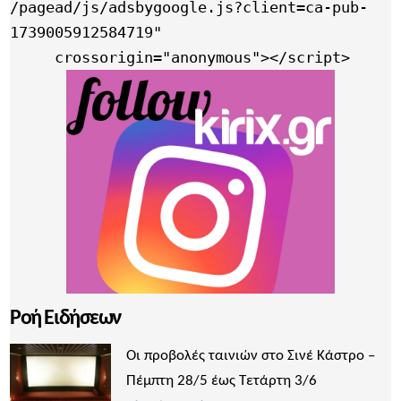
/pagead/js/adsbygoogle.js?client=ca-pub-
1739005912584719"

     crossorigin="anonymous"></script>
Ροή Ειδήσεων
Οι προβολές ταινιών στο Σινέ Κάστρο –
Πέμπτη 28/5 έως Τετάρτη 3/6