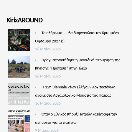
KirixAROUND
Το πλήρωμα …. θα διοργανώσει τον Κρυμμένο
Θησαυρό 2027 (;)
16 Μαΐου 2026
Πραγματοποιήθηκε η μοναδική περιήγηση της
Κίνησης “Πρόταση” στην Ηλεία
16 Μαΐου 2026
Η 12η Biennale νέων Ελλήνων Αρχιτεκτόνων
άνοιξε στο Αρχαιολογικό Μουσείο της Πάτρας
16 Μαΐου 2026
Όταν ο Εθνικός Κήρυξ Πατρών κατέγραφε την
ανησυχία για τα πατίνια
9 Μαΐου 2026