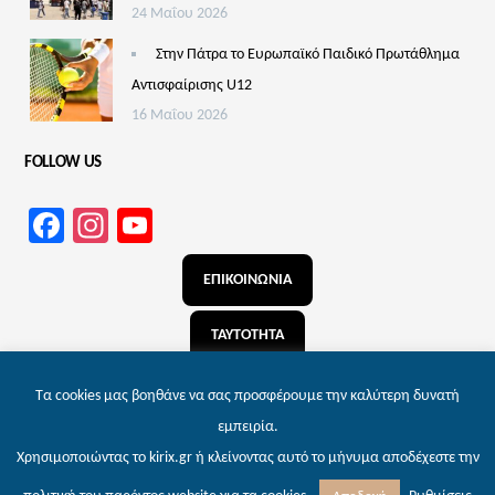
24 Μαΐου 2026
Στην Πάτρα το Ευρωπαϊκό Παιδικό Πρωτάθλημα
Αντισφαίρισης U12
16 Μαΐου 2026
FOLLOW US
Facebook
Instagram
YouTube
Channel
ΕΠΙΚΟΙΝΩΝΙΑ
ΤΑΥΤΟΤΗΤΑ
ΑΝΑΖΗΤΗΣΗ
Τα cookies μας βοηθάνε να σας προσφέρουμε την καλύτερη δυνατή
εμπειρία.
Χρησιμοποιώντας το kirix.gr ή κλείνοντας αυτό το μήνυμα αποδέχεστε την
© 2026 kirix.gr – Εφημερίδα των Πατρών | Powered by
Wordpress
. Designed by