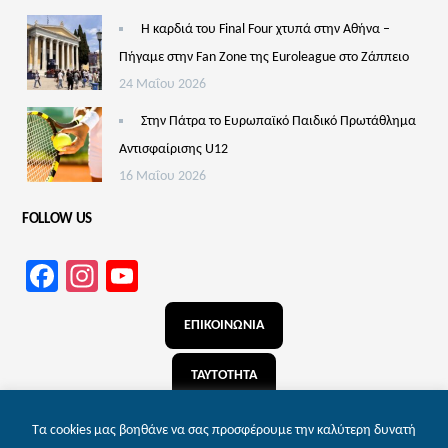
Η καρδιά του Final Four χτυπά στην Αθήνα –
Πήγαμε στην Fan Zone της Euroleague στο Ζάππειο
24 Μαΐου 2026
Στην Πάτρα το Ευρωπαϊκό Παιδικό Πρωτάθλημα
Αντισφαίρισης U12
16 Μαΐου 2026
FOLLOW US
Facebook
Instagram
YouTube
Channel
ΕΠΙΚΟΙΝΩΝΙΑ
ΤΑΥΤΟΤΗΤΑ
ΑΝΑΖΗΤΗΣΗ
Τα cookies μας βοηθάνε να σας προσφέρουμε την καλύτερη δυνατή