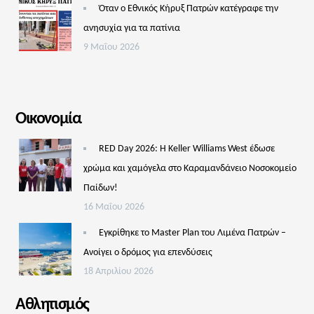
Όταν ο Εθνικός Κήρυξ Πατρών κατέγραφε την
ανησυχία για τα πατίνια
9 Μαΐου 2026
Οικονομία
RED Day 2026: Η Keller Williams West έδωσε
χρώμα και χαμόγελα στο Καραμανδάνειο Νοσοκομείο
Παίδων!
16 Μαΐου 2026
Εγκρίθηκε το Master Plan του Λιμένα Πατρών –
Aνοίγει ο δρόμος για επενδύσεις
18 Απριλίου 2026
Αθλητισμός