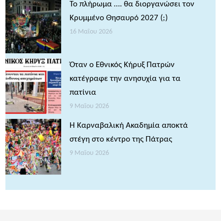
Το πλήρωμα …. θα διοργανώσει τον
Κρυμμένο Θησαυρό 2027 (;)
16 Μαΐου 2026
Όταν ο Εθνικός Κήρυξ Πατρών
κατέγραφε την ανησυχία για τα
πατίνια
9 Μαΐου 2026
Η Καρναβαλική Ακαδημία αποκτά
στέγη στο κέντρο της Πάτρας
9 Μαΐου 2026