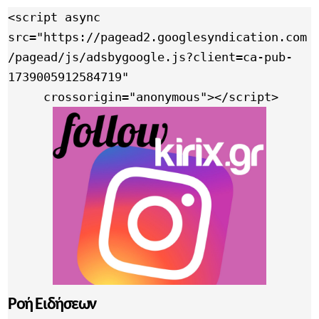
<script async 
src="https://pagead2.googlesyndication.com
/pagead/js/adsbygoogle.js?client=ca-pub-
1739005912584719"

     crossorigin="anonymous"></script>
Ροή Ειδήσεων