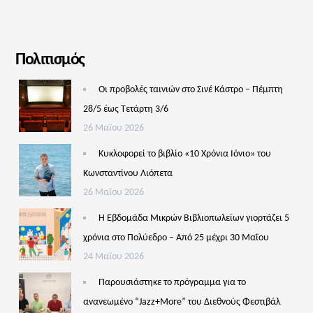
Πολιτισμός
Οι προβολές ταινιών στο Σινέ Κάστρο – Πέμπτη
28/5 έως Τετάρτη 3/6
26 Μαΐου 2026
Κυκλοφορεί το βιβλίο «10 Χρόνια Ιόνιο» του
Κωνσταντίνου Λιόπετα
26 Μαΐου 2026
Η Εβδομάδα Μικρών Βιβλιοπωλείων γιορτάζει 5
χρόνια στο Πολύεδρο – Από 25 μέχρι 30 Μαΐου
24 Μαΐου 2026
Παρουσιάστηκε το πρόγραμμα για το
ανανεωμένο “Jazz+More” του Διεθνούς Φεστιβάλ