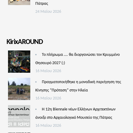
Πάτρας
24 Μαΐου 2026
KirixAROUND
Το πλήρωμα …. θα διοργανώσει τον Κρυμμένο
Θησαυρό 2027 (;)
16 Μαΐου 2026
Πραγματοποιήθηκε η μοναδική περιήγηση της
Κίνησης “Πρόταση” στην Ηλεία
16 Μαΐου 2026
Η 12η Biennale νέων Ελλήνων Αρχιτεκτόνων
άνοιξε στο Αρχαιολογικό Μουσείο της Πάτρας
16 Μαΐου 2026