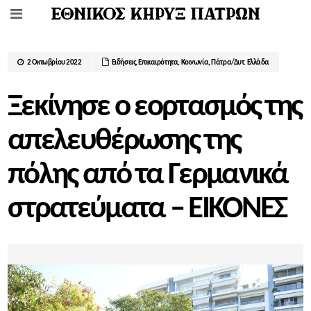
2 Οκτωβρίου 2022
Ειδήσεις
,
Επικαιρότητα
,
Κοινωνία
,
Πάτρα/Δυτ. Ελλάδα
Ξεκίνησε ο εορτασμός της
απελευθέρωσης της
πόλης από τα Γερμανικά
στρατεύματα – ΕΙΚΟΝΕΣ