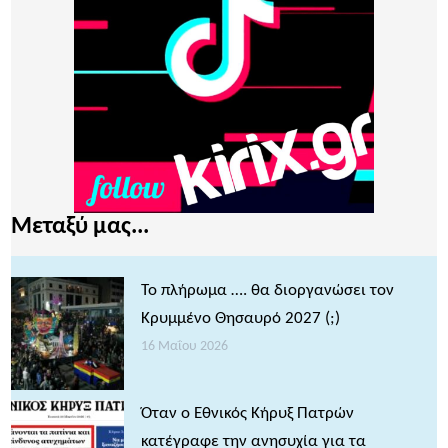
Μεταξύ μας...
Το πλήρωμα …. θα διοργανώσει τον
Κρυμμένο Θησαυρό 2027 (;)
16 Μαΐου 2026
Όταν ο Εθνικός Κήρυξ Πατρών
κατέγραφε την ανησυχία για τα