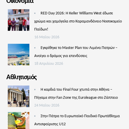
Οικονομία
RED Day 2026: Η Keller Williams West έδωσε
χρώμα και χαμόγελα στο Καραμανδάνειο Νοσοκομείο
Παίδων!
16 Μαΐου 2026
Εγκρίθηκε το Master Plan του Λιμένα Πατρών –
Aνοίγει ο δρόμος για επενδύσεις
18 Απριλίου 2026
Αθλητισμός
Η καρδιά του Final Four χτυπά στην Αθήνα –
Πήγαμε στην Fan Zone της Euroleague στο Ζάππειο
24 Μαΐου 2026
Στην Πάτρα το Ευρωπαϊκό Παιδικό Πρωτάθλημα
Αντισφαίρισης U12