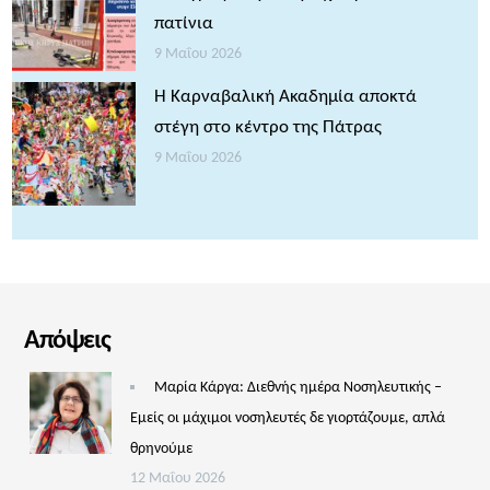
πατίνια
9 Μαΐου 2026
Η Καρναβαλική Ακαδημία αποκτά
στέγη στο κέντρο της Πάτρας
9 Μαΐου 2026
Απόψεις
Μαρία Κάργα: Διεθνής ημέρα Νοσηλευτικής –
Εμείς οι μάχιμοι νοσηλευτές δε γιορτάζουμε, απλά
θρηνούμε
12 Μαΐου 2026