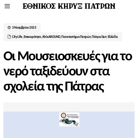
3 Νοεμβρίου 2023
City Life
,
Επικαιρότητα
,
ΚirixAROUND
,
Πανεπιστήμιο Πατρών
,
Πάτρα/Δυτ. Ελλάδα
Οι Μουσειοσκευές για το
νερό ταξιδεύουν στα
σχολεία της Πάτρας