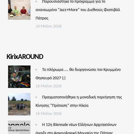
Παρουσιάστηκε το πρόγραμμα για το
ανανεωμένο “Jazz+More” του Διεθνούς Φεστιβάλ
Πάτρας
24 Μαΐου 2026
KirixAROUND
Το πλήρωμα …. θα διοργανώσει τον Κρυμμένο
Θησαυρό 2027 (;)
16 Μαΐου 2026
Πραγματοποιήθηκε η μοναδική περιήγηση της
Κίνησης “Πρόταση” στην Ηλεία
16 Μαΐου 2026
Η 12η Biennale νέων Ελλήνων Αρχιτεκτόνων
άνοιξε στο Αρχαιολογικό Μουσείο της Πάτρας