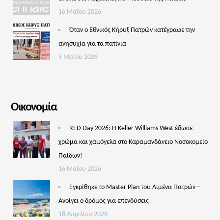
16 Μαΐου 2026
Όταν ο Εθνικός Κήρυξ Πατρών κατέγραφε την
ανησυχία για τα πατίνια
9 Μαΐου 2026
Οικονομία
RED Day 2026: Η Keller Williams West έδωσε
χρώμα και χαμόγελα στο Καραμανδάνειο Νοσοκομείο
Παίδων!
16 Μαΐου 2026
Εγκρίθηκε το Master Plan του Λιμένα Πατρών –
Aνοίγει ο δρόμος για επενδύσεις
18 Απριλίου 2026