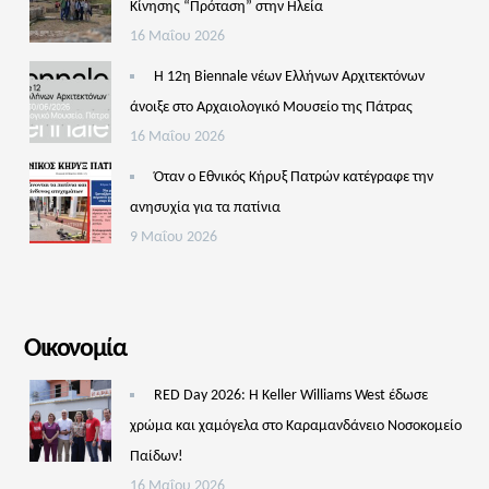
Κίνησης “Πρόταση” στην Ηλεία
16 Μαΐου 2026
Η 12η Biennale νέων Ελλήνων Αρχιτεκτόνων
άνοιξε στο Αρχαιολογικό Μουσείο της Πάτρας
16 Μαΐου 2026
Όταν ο Εθνικός Κήρυξ Πατρών κατέγραφε την
ανησυχία για τα πατίνια
9 Μαΐου 2026
Οικονομία
RED Day 2026: Η Keller Williams West έδωσε
χρώμα και χαμόγελα στο Καραμανδάνειο Νοσοκομείο
Παίδων!
16 Μαΐου 2026