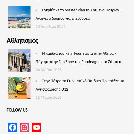
Εγκρίθηκε το Master Plan του Λιμένα Πατρών –
Aνοίγει ο δρόμος για επενδύσεις
18 Απριλίου 2026
Αθλητισμός
Η καρδιά του Final Four χτυπά στην Αθήνα –
Πήγαμε στην Fan Zone της Euroleague στο Ζάππειο
24 Μαΐου 2026
Στην Πάτρα το Ευρωπαϊκό Παιδικό Πρωτάθλημα
Αντισφαίρισης U12
16 Μαΐου 2026
FOLLOW US
Facebook
Instagram
YouTube