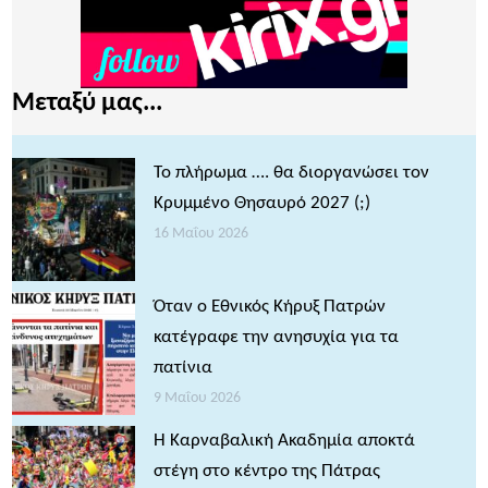
Μεταξύ μας...
Το πλήρωμα …. θα διοργανώσει τον
Κρυμμένο Θησαυρό 2027 (;)
16 Μαΐου 2026
Όταν ο Εθνικός Κήρυξ Πατρών
κατέγραφε την ανησυχία για τα
πατίνια
9 Μαΐου 2026
Η Καρναβαλική Ακαδημία αποκτά
στέγη στο κέντρο της Πάτρας