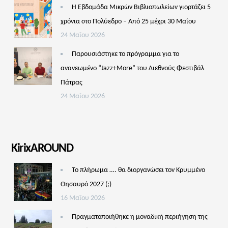
Η Εβδομάδα Μικρών Βιβλιοπωλείων γιορτάζει 5
χρόνια στο Πολύεδρο – Από 25 μέχρι 30 Μαΐου
24 Μαΐου 2026
Παρουσιάστηκε το πρόγραμμα για το
ανανεωμένο “Jazz+More” του Διεθνούς Φεστιβάλ
Πάτρας
24 Μαΐου 2026
KirixAROUND
Το πλήρωμα …. θα διοργανώσει τον Κρυμμένο
Θησαυρό 2027 (;)
16 Μαΐου 2026
Πραγματοποιήθηκε η μοναδική περιήγηση της