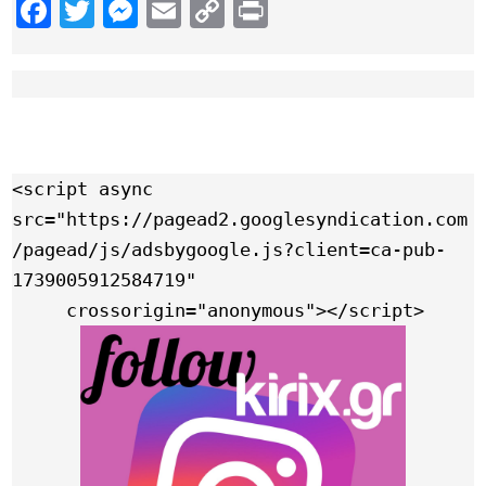
Facebook
Twitter
Messenger
Email
Copy
Print
Link
<script async 
src="https://pagead2.googlesyndication.com
/pagead/js/adsbygoogle.js?client=ca-pub-
1739005912584719"

     crossorigin="anonymous"></script>