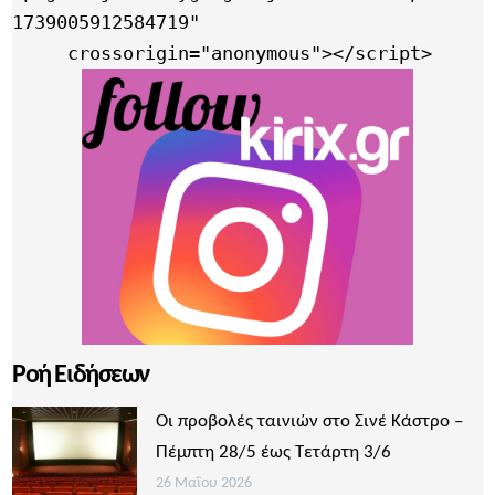
1739005912584719"

     crossorigin="anonymous"></script>
Ροή Ειδήσεων
Οι προβολές ταινιών στο Σινέ Κάστρο –
Πέμπτη 28/5 έως Τετάρτη 3/6
26 Μαΐου 2026