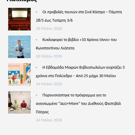
Οι προβολές ταινιών στο Σινέ Κάστρο – Πέμπτη
28/5 έως Τετάρτη 3/6
26 Μαΐου 2026
Κυκλοφορεί το βιβλίο «10 Χρόνια Ιόνιο» του
Κωνσταντίνου Λιόπετα
26 Μαΐου 2026
Η Εβδομάδα Μικρών Βιβλιοπωλείων γιορτάζει 5
χρόνια στο Πολύεδρο – Από 25 μέχρι 30 Μαΐου
24 Μαΐου 2026
Παρουσιάστηκε το πρόγραμμα για το
ανανεωμένο “Jazz+More” του Διεθνούς Φεστιβάλ
Πάτρας
24 Μαΐου 2026