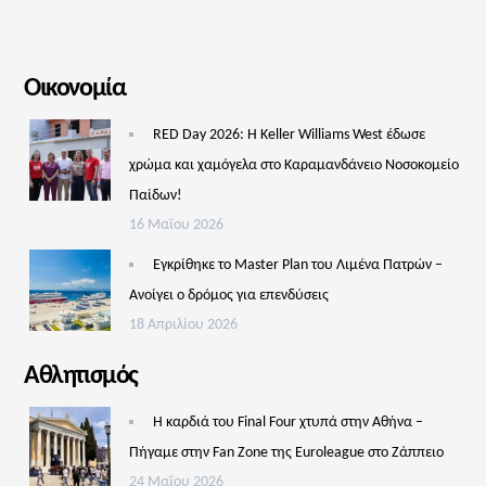
Οικονομία
RED Day 2026: Η Keller Williams West έδωσε
χρώμα και χαμόγελα στο Καραμανδάνειο Νοσοκομείο
Παίδων!
16 Μαΐου 2026
Εγκρίθηκε το Master Plan του Λιμένα Πατρών –
Aνοίγει ο δρόμος για επενδύσεις
18 Απριλίου 2026
Αθλητισμός
Η καρδιά του Final Four χτυπά στην Αθήνα –
Πήγαμε στην Fan Zone της Euroleague στο Ζάππειο
24 Μαΐου 2026