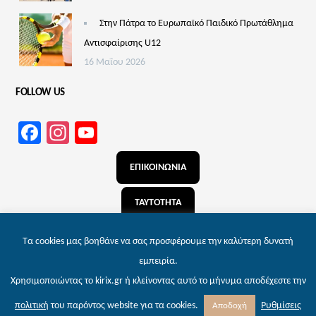
Στην Πάτρα το Ευρωπαϊκό Παιδικό Πρωτάθλημα
Αντισφαίρισης U12
16 Μαΐου 2026
FOLLOW US
Facebook
Instagram
YouTube
Channel
ΕΠΙΚΟΙΝΩΝΙΑ
ΤΑΥΤΟΤΗΤΑ
ΑΝΑΖΗΤΗΣΗ
Τα cookies μας βοηθάνε να σας προσφέρουμε την καλύτερη δυνατή
εμπειρία.
Χρησιμοποιώντας το kirix.gr ή κλείνοντας αυτό το μήνυμα αποδέχεστε την
© 2026 kirix.gr – Εφημερίδα των Πατρών | Powered by
Wordpress
. Designed by
Ρυθμίσεις
πολιτική
του παρόντος website για τα cookies.
Αποδοχή