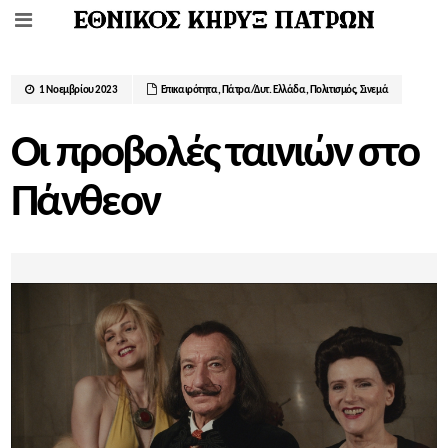
1 Νοεμβρίου 2023
Επικαιρότητα
,
Πάτρα/Δυτ. Ελλάδα
,
Πολιτισμός
,
Σινεμά
Οι προβολές ταινιών στο
Πάνθεον