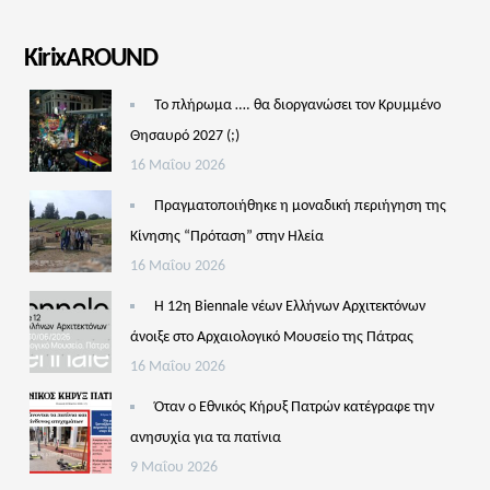
KirixAROUND
Το πλήρωμα …. θα διοργανώσει τον Κρυμμένο
Θησαυρό 2027 (;)
16 Μαΐου 2026
Πραγματοποιήθηκε η μοναδική περιήγηση της
Κίνησης “Πρόταση” στην Ηλεία
16 Μαΐου 2026
Η 12η Biennale νέων Ελλήνων Αρχιτεκτόνων
άνοιξε στο Αρχαιολογικό Μουσείο της Πάτρας
16 Μαΐου 2026
Όταν ο Εθνικός Κήρυξ Πατρών κατέγραφε την
ανησυχία για τα πατίνια
9 Μαΐου 2026