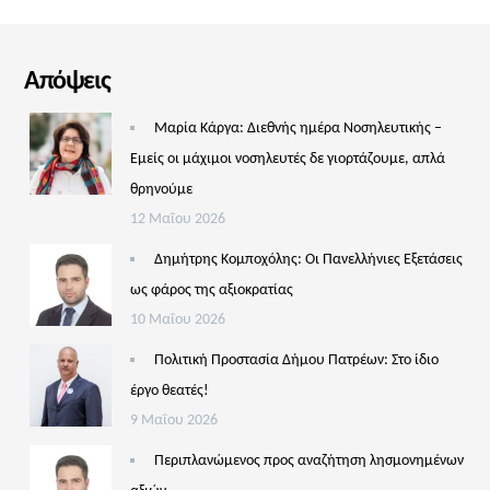
Απόψεις
Μαρία Κάργα: Διεθνής ημέρα Νοσηλευτικής –
Εμείς οι μάχιμοι νοσηλευτές δε γιορτάζουμε, απλά
θρηνούμε
12 Μαΐου 2026
Δημήτρης Κομποχόλης: Οι Πανελλήνιες Εξετάσεις
ως φάρος της αξιοκρατίας
10 Μαΐου 2026
Πολιτική Προστασία Δήμου Πατρέων: Στο ίδιο
έργο θεατές!
9 Μαΐου 2026
Περιπλανώμενος προς αναζήτηση λησμονημένων