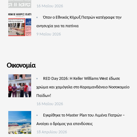
16 Μαΐου 2026
Όταν ο Εθνικός Κήρυξ Πατρών κατέγραφε την
ανησυχία για τα πατίνια
9 Μαΐου 2026
Οικονομία
RED Day 2026: Η Keller Williams West έδωσε
χρώμα και χαμόγελα στο Καραμανδάνειο Νοσοκομείο
Παίδων!
16 Μαΐου 2026
Εγκρίθηκε το Master Plan του Λιμένα Πατρών –
Aνοίγει ο δρόμος για επενδύσεις
18 Απριλίου 2026