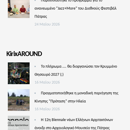
Παρουσιάστηκε το πρόγραμμα για το
ανανεωμένο “Jazz+More” του Διεθνούς Φεστιβάλ
Πάτρας
24 Μαΐου 2026
KirixAROUND
Το πλήρωμα …. θα διοργανώσει τον Κρυμμένο
Θησαυρό 2027 (;)
16 Μαΐου 2026
Πραγματοποιήθηκε η μοναδική περιήγηση της
Κίνησης “Πρόταση” στην Ηλεία
16 Μαΐου 2026
Η 12η Biennale νέων Ελλήνων Αρχιτεκτόνων
άνοιξε στο Αρχαιολογικό Μουσείο της Πάτρας