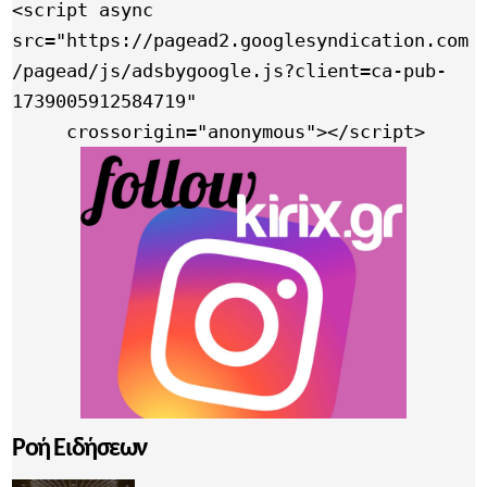
<script async 
src="https://pagead2.googlesyndication.com
/pagead/js/adsbygoogle.js?client=ca-pub-
1739005912584719"

     crossorigin="anonymous"></script>
Ροή Ειδήσεων