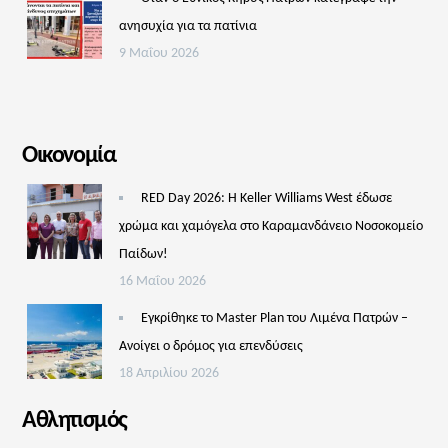
ανησυχία για τα πατίνια
9 Μαΐου 2026
Οικονομία
RED Day 2026: Η Keller Williams West έδωσε
χρώμα και χαμόγελα στο Καραμανδάνειο Νοσοκομείο
Παίδων!
16 Μαΐου 2026
Εγκρίθηκε το Master Plan του Λιμένα Πατρών –
Aνοίγει ο δρόμος για επενδύσεις
18 Απριλίου 2026
Αθλητισμός