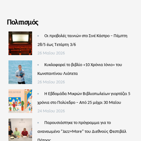
Πολιτισμός
Οι προβολές ταινιών στο Σινέ Κάστρο – Πέμπτη
28/5 έως Τετάρτη 3/6
26 Μαΐου 2026
Κυκλοφορεί το βιβλίο «10 Χρόνια Ιόνιο» του
Κωνσταντίνου Λιόπετα
26 Μαΐου 2026
Η Εβδομάδα Μικρών Βιβλιοπωλείων γιορτάζει 5
χρόνια στο Πολύεδρο – Από 25 μέχρι 30 Μαΐου
24 Μαΐου 2026
Παρουσιάστηκε το πρόγραμμα για το
ανανεωμένο “Jazz+More” του Διεθνούς Φεστιβάλ
Πάτρας