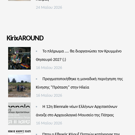
24 Μαΐου 2026
KirixAROUND
Το πλήρωμα …. θα διοργανώσει τον Κρυμμένο
Θησαυρό 2027 (;)
16 Μαΐου 2026
Πραγματοποιήθηκε η μοναδική περιήγηση της
Κίνησης “Πρόταση” στην Ηλεία
16 Μαΐου 2026
Η 12η Biennale νέων Ελλήνων Αρχιτεκτόνων
άνοιξε στο Αρχαιολογικό Μουσείο της Πάτρας
16 Μαΐου 2026
Όταν ο Εθνικός Κήρυξ Πατρών κατέγραφε την