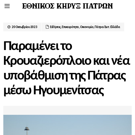
20 Οκτωβρίου 2023
Ειδήσεις
,
Επικαιρότητα
,
Οικονομία
,
Πάτρα/Δυτ. Ελλάδα
Παραμένει το
Κρουαζιερόπλοιο και νέα
υποβάθμιση της Πάτρας
μέσω Ηγουμενίτσας