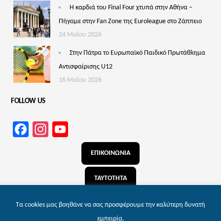
Η καρδιά του Final Four χτυπά στην Αθήνα –
Πήγαμε στην Fan Zone της Euroleague στο Ζάππειο
24 Μαΐου 2026
Στην Πάτρα το Ευρωπαϊκό Παιδικό Πρωτάθλημα
Αντισφαίρισης U12
16 Μαΐου 2026
FOLLOW US
Facebook
Instagram
YouTube
Channel
ΕΠΙΚΟΙΝΩΝΙΑ
ΤΑΥΤΟΤΗΤΑ
ΑΝΑΖΗΤΗΣΗ
Τα cookies μας βοηθάνε να σας προσφέρουμε την καλύτερη δυνατή
εμπειρία.