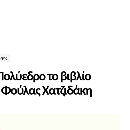
ισμός
Πολύεδρο το βιβλίο
ς Φούλας Χατζιδάκη