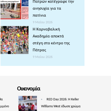
Πατρών κατέγραφε την
ανησυχία για τα
πατίνια
9 Μαΐου 2026
Η Καρναβαλική
Ακαδημία αποκτά
στέγη στο κέντρο της
Πάτρας
9 Μαΐου 2026
Οικονομία
θα
RED Day 2026: Η Keller
υμμένο
Williams West έδωσε χρώμα