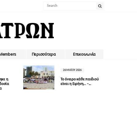
Members
Περισσότερα
Επικοινωνία
26 ΜΑΪ́ΟΥ 2026
ηκε η
Το όνειρο κάθε παιδιού
οδοσία
είναι η Ειρήνη… –...
δα