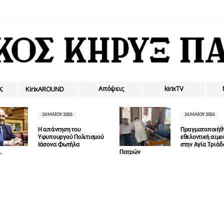
ς
Απόψεις
kirixTV
ΚirixAROUND
26 ΜΑΪ́ΟΥ 2026
26 ΜΑΪ́ΟΥ 2026
Η απάντηση του
Πραγματοποιήθ
Υφυπουργού Πολιτισμού
εθελοντική αιμ
Ιάσονα Φωτήλα
στην Αγία Τριά
.
Πατρών