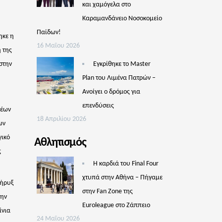
και χαμόγελα στο
Καραμανδάνειο Νοσοκομείο
Παίδων!
ηκε η
16 Μαΐου 2026
 της
στην
Εγκρίθηκε το Master
Plan του Λιμένα Πατρών –
Aνοίγει ο δρόμος για
επενδύσεις
νέων
18 Απριλίου 2026
ων
γικό
Αθλητισμός
ς
Η καρδιά του Final Four
χτυπά στην Αθήνα – Πήγαμε
Κήρυξ
στην Fan Zone της
την
Euroleague στο Ζάππειο
ίνια
24 Μαΐου 2026