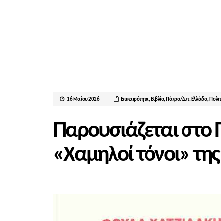
16 Μαΐου 2026
Επικαιρότητα
,
Βιβλίο
,
Πάτρα/Δυτ. Ελλάδα
,
Πολιτ
Παρουσιάζεται στο 
«Χαμηλοί τόνοι» τη