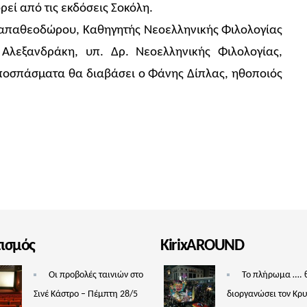
εί από τις εκδόσεις Σοκόλη.
 Παπαθεοδώρου, Καθηγητής Νεοελληνικής Φιλολογίας
Αλεξανδράκη, υπ. Δρ. Νεοελληνικής Φιλολογίας,
 Αποσπάσματα θα διαβάσει ο Φάνης Δίπλας, ηθοποιός
τισμός
KirixAROUND
Οι προβολές ταινιών στο
Το πλήρωμα …. 
Σινέ Κάστρο – Πέμπτη 28/5
διοργανώσει τον Κρ