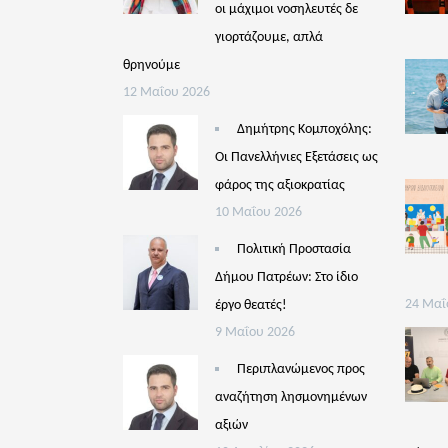
οι μάχιμοι νοσηλευτές δε
γιορτάζουμε, απλά
θρηνούμε
12 Μαΐου 2026
Δημήτρης Κομποχόλης:
Οι Πανελλήνιες Εξετάσεις ως
φάρος της αξιοκρατίας
10 Μαΐου 2026
Πολιτική Προστασία
Δήμου Πατρέων: Στο ίδιο
έργο θεατές!
24 Μαΐ
9 Μαΐου 2026
Περιπλανώμενος προς
αναζήτηση λησμονημένων
αξιών