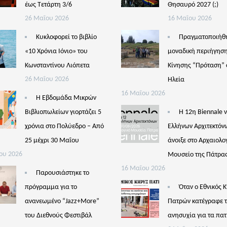
έως Τετάρτη 3/6
Θησαυρό 2027 (;)
26 Μαΐου 2026
16 Μαΐου 2026
Κυκλοφορεί το βιβλίο
Πραγματοποιήθ
«10 Χρόνια Ιόνιο» του
μοναδική περιήγηση
Κωνσταντίνου Λιόπετα
Κίνησης “Πρόταση” 
26 Μαΐου 2026
Ηλεία
16 Μαΐου 2026
Η Εβδομάδα Μικρών
Βιβλιοπωλείων γιορτάζει 5
Η 12η Biennale 
χρόνια στο Πολύεδρο – Από
Ελλήνων Αρχιτεκτόν
25 μέχρι 30 Μαΐου
άνοιξε στο Αρχαιολο
ου 2026
Μουσείο της Πάτρα
16 Μαΐου 2026
Παρουσιάστηκε το
πρόγραμμα για το
Όταν ο Εθνικός 
ανανεωμένο “Jazz+More”
Πατρών κατέγραφε 
του Διεθνούς Φεστιβάλ
ανησυχία για τα πατ