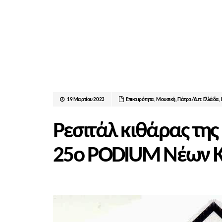
19 Μαρτίου 2023
Επικαιρότητα
,
Μουσική
,
Πάτρα/Δυτ. Ελλάδα
,
Ρεσιτάλ κιθάρας της
25ο PODIUM Νέων Κ