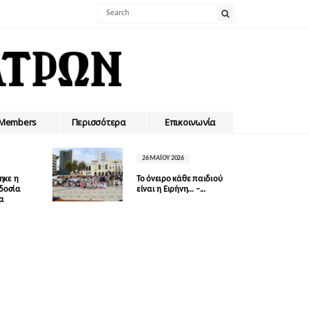
Members
Περισσότερα
Επικοινωνία
26 ΜΑΪ́ΟΥ 2026
ηκε η
Το όνειρο κάθε παιδιού
οδοσία
είναι η Ειρήνη… –...
δα