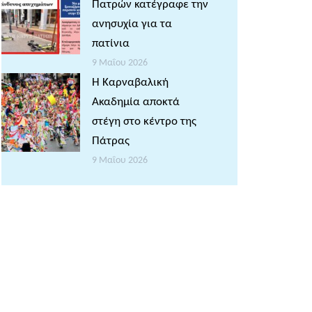
Πατρών κατέγραφε την
ανησυχία για τα
πατίνια
9 Μαΐου 2026
Η Καρναβαλική
Ακαδημία αποκτά
στέγη στο κέντρο της
Πάτρας
9 Μαΐου 2026