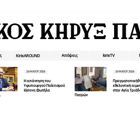
ς
Απόψεις
kirixTV
ΚirixAROUND
26 ΜΑΪ́ΟΥ 2026
26 ΜΑΪ́ΟΥ 2026
Η απάντηση του
Πραγματοποιήθ
Υφυπουργού Πολιτισμού
εθελοντική αιμ
Ιάσονα Φωτήλα
στην Αγία Τριά
.
Πατρών