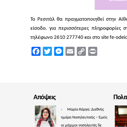
Το Ρεσιτάλ θα πραγματοποιηθεί στην Αί
είσοδο. για περισσότερες πληροφορίες σ
τηλέφωνο 2610 277740 και στο site fe-odei
Facebook
Twitter
Messenger
Email
Copy
Print
Link
Απόψεις
Πολι
Μαρία Κάργα: Διεθνής
ημέρα Νοσηλευτικής – Εμείς
οι μάχιμοι νοσηλευτές δε