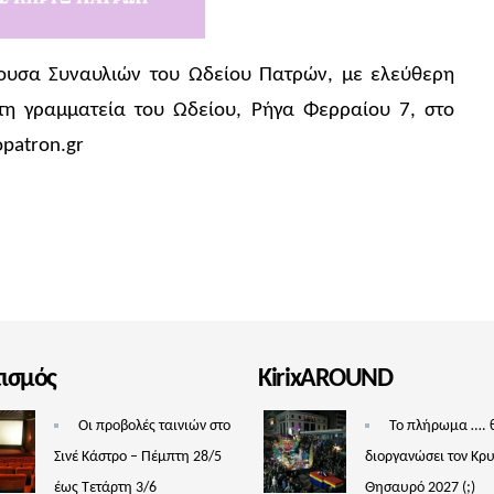
θουσα Συναυλιών του Ωδείου Πατρών, με ελεύθερη
τη γραμματεία του Ωδείου, Ρήγα Φερραίου 7, στο
opatron.gr
τισμός
KirixAROUND
Οι προβολές ταινιών στο
Το πλήρωμα …. 
Σινέ Κάστρο – Πέμπτη 28/5
διοργανώσει τον Κρ
έως Τετάρτη 3/6
Θησαυρό 2027 (;)