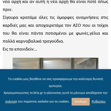
νέα αρχή και αν αυτή η νέα αρχή θα είναι ποτέ όπως
πριν.
Σίγουρα κρατάμε όλες τις όμορφες αναμνήσεις στις
καρδιές μας και αποχαιρετάμε τον ΑΣΟ που οι τοίχοι
του θα είναι πάντα ποτισμένοι με φωνές,γέλια και
πολλά καρναβαλικά τραγούδια.
Εις το επανιδείν…
Τα cookies μας βοηθάνε να σας προσφέρουμε την καλύτερη δυνατή
εμπειρία.
Χρησιμοποιώντας το kirix.gr ή κλείνοντας αυτό το μήνυμα αποδέχεστε την
Ρυθμίσεις
πολιτική
του παρόντος website για τα cookies.
Αποδοχή