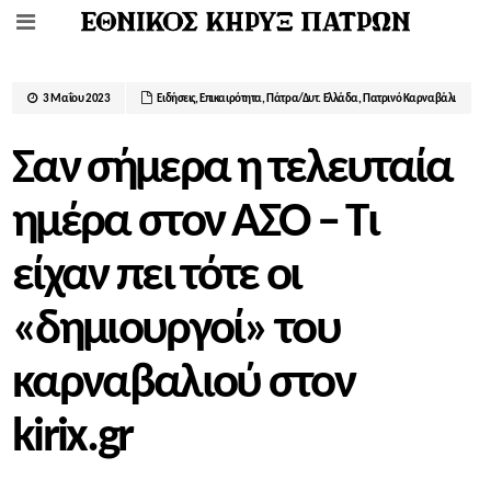
3 Μαΐου 2023
Ειδήσεις
,
Επικαιρότητα
,
Πάτρα/Δυτ. Ελλάδα
,
Πατρινό Καρναβάλι
Σαν σήμερα η τελευταία
ημέρα στον ΑΣΟ – Τι
είχαν πει τότε οι
«δημιουργοί» του
καρναβαλιού στον
kirix.gr