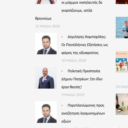
οι μάχιμοι νοσηλευτές δε
γιορτάζουμε, απλά
θρηνούμε
12 Μαΐου 2026
Δημήτρης Κομποχόλης:
Οι Πανελλήνιες Εξετάσεις ως
φάρος της αξιοκρατίας
10 Μαΐου 2026
Πολιτική Προστασία
Δήμου Πατρέων: Στο ίδιο
έργο θεατές!
24 Μαΐ
9 Μαΐου 2026
Περιπλανώμενος προς
αναζήτηση λησμονημένων
αξιών