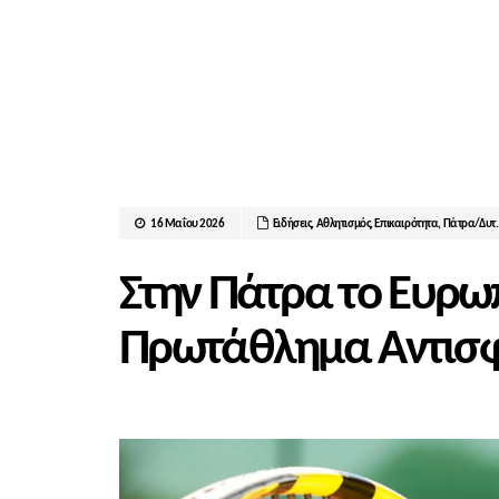
16 Μαΐου 2026
Ειδήσεις
,
Αθλητισμός
,
Επικαιρότητα
,
Πάτρα/Δυτ.
Στην Πάτρα το Ευρω
Πρωτάθλημα Αντισφ