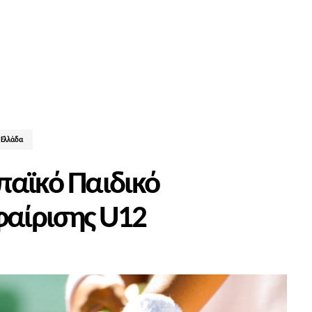
 Ελλάδα
παϊκό Παιδικό
αίρισης U12