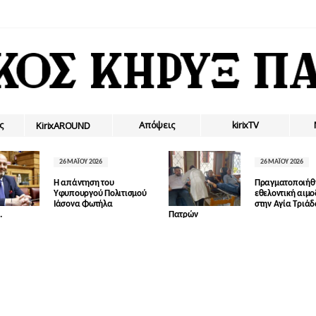
ς
Απόψεις
kirixTV
ΚirixAROUND
26 ΜΑΪ́ΟΥ 2026
26 ΜΑΪ́ΟΥ 2026
Η απάντηση του
Πραγματοποιήθ
Υφυπουργού Πολιτισμού
εθελοντική αιμ
Ιάσονα Φωτήλα
στην Αγία Τριά
.
Πατρών