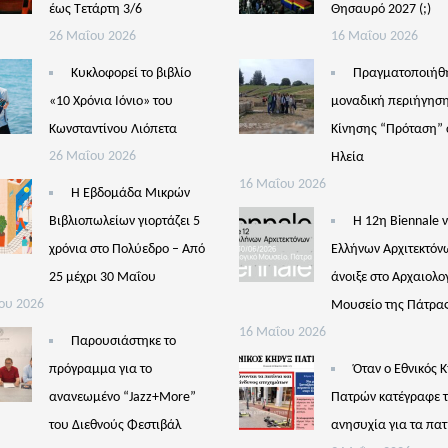
έως Τετάρτη 3/6
Θησαυρό 2027 (;)
26 Μαΐου 2026
16 Μαΐου 2026
Κυκλοφορεί το βιβλίο
Πραγματοποιήθ
«10 Χρόνια Ιόνιο» του
μοναδική περιήγηση
Κωνσταντίνου Λιόπετα
Κίνησης “Πρόταση” 
26 Μαΐου 2026
Ηλεία
16 Μαΐου 2026
Η Εβδομάδα Μικρών
Βιβλιοπωλείων γιορτάζει 5
Η 12η Biennale 
χρόνια στο Πολύεδρο – Από
Ελλήνων Αρχιτεκτόν
25 μέχρι 30 Μαΐου
άνοιξε στο Αρχαιολο
ου 2026
Μουσείο της Πάτρα
16 Μαΐου 2026
Παρουσιάστηκε το
πρόγραμμα για το
Όταν ο Εθνικός 
ανανεωμένο “Jazz+More”
Πατρών κατέγραφε 
του Διεθνούς Φεστιβάλ
ανησυχία για τα πατ