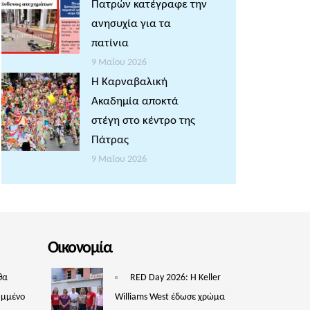
Πατρών κατέγραφε την
ανησυχία για τα
πατίνια
9 Μαΐου 2026
Η Καρναβαλική
Ακαδημία αποκτά
στέγη στο κέντρο της
Πάτρας
9 Μαΐου 2026
Οικονομία
θα
RED Day 2026: Η Keller
υμμένο
Williams West έδωσε χρώμα