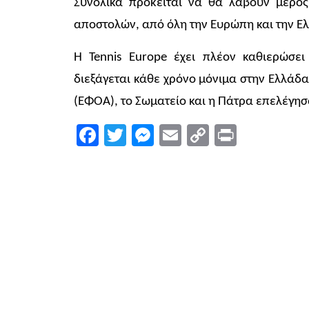
Συνολικά πρόκειται να θα λάβουν μέρος
αποστολών, από όλη την Ευρώπη και την Ε
Η Tennis Europe έχει πλέον καθιερώσ
διεξάγεται κάθε χρόνο μόνιμα στην Ελλάδ
(ΕΦΟΑ), το Σωματείο και η Πάτρα επελέγησ
Facebook
Twitter
Messenger
Email
Copy
Print
Link