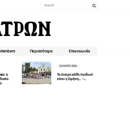
Members
Περισσότερα
Επικοινωνία
26 ΜΑΪ́ΟΥ 2026
ηκε η
Το όνειρο κάθε παιδιού
οδοσία
είναι η Ειρήνη… –...
δα