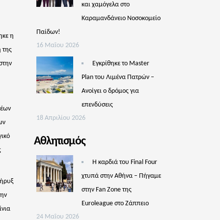
και χαμόγελα στο
Καραμανδάνειο Νοσοκομείο
Παίδων!
ηκε η
16 Μαΐου 2026
 της
στην
Εγκρίθηκε το Master
Plan του Λιμένα Πατρών –
Aνοίγει ο δρόμος για
επενδύσεις
νέων
18 Απριλίου 2026
ων
γικό
Αθλητισμός
ς
Η καρδιά του Final Four
χτυπά στην Αθήνα – Πήγαμε
Κήρυξ
στην Fan Zone της
την
Euroleague στο Ζάππειο
ίνια
24 Μαΐου 2026