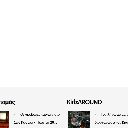
τισμός
KirixAROUND
Οι προβολές ταινιών στο
Το πλήρωμα …. 
Σινέ Κάστρο – Πέμπτη 28/5
διοργανώσει τον Κρ