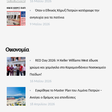
16 Μαΐου 2026
Όταν ο Εθνικός Κήρυξ Πατρών κατέγραφε την
ανησυχία για τα πατίνια
9 Μαΐου 2026
Οικονομία
RED Day 2026: Η Keller Williams West έδωσε
χρώμα και χαμόγελα στο Καραμανδάνειο Νοσοκομείο
Παίδων!
16 Μαΐου 2026
Εγκρίθηκε το Master Plan του Λιμένα Πατρών –
Aνοίγει ο δρόμος για επενδύσεις
18 Απριλίου 2026