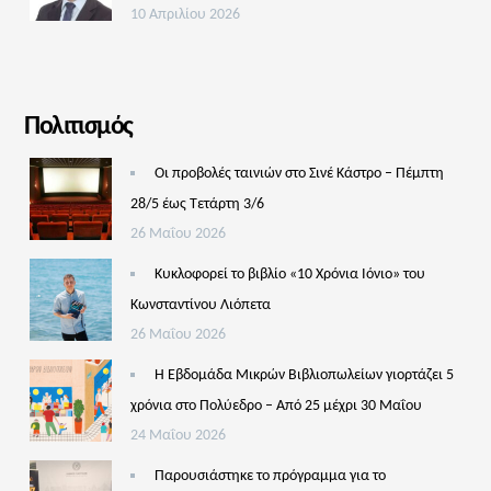
10 Απριλίου 2026
Πολιτισμός
Οι προβολές ταινιών στο Σινέ Κάστρο – Πέμπτη
28/5 έως Τετάρτη 3/6
26 Μαΐου 2026
Κυκλοφορεί το βιβλίο «10 Χρόνια Ιόνιο» του
Κωνσταντίνου Λιόπετα
26 Μαΐου 2026
Η Εβδομάδα Μικρών Βιβλιοπωλείων γιορτάζει 5
χρόνια στο Πολύεδρο – Από 25 μέχρι 30 Μαΐου
24 Μαΐου 2026
Παρουσιάστηκε το πρόγραμμα για το