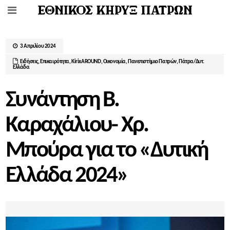
3 Απριλίου 2024
Ειδήσεις
,
Επικαιρότητα
,
ΚirixAROUND
,
Οικονομία
,
Πανεπιστήμιο Πατρών
,
Πάτρα/Δυτ.
Ελλάδα
Συνάντηση Β.
Καραχάλιου- Χρ.
Μπούρα για το «Δυτική
Ελλάδα 2024»