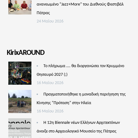
ανανεωμένο “Jazz+More” του Διεθνούς Φεστιβάλ
Πάτρας
24 Μαΐου 2026
KirixAROUND
Το πλήρωμα …. θα διοργανώσει τον Κρυμμένο
Θησαυρό 2027 (;)
16 Μαΐου 2026
Πραγματοποιήθηκε η μοναδική περιήγηση της
Κίνησης “Πρόταση” στην Ηλεία
16 Μαΐου 2026
Η 12η Biennale νέων Ελλήνων Αρχιτεκτόνων
άνοιξε στο Αρχαιολογικό Μουσείο της Πάτρας