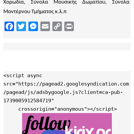
Χορωδία, Σύνολα Μουσικής Δωματίου, Σύνολα
Μοντέρνου Τμήματος κ.λ.π
Facebook
Twitter
Messenger
Email
Copy
Print
Link
<script async 
src="https://pagead2.googlesyndication.com
/pagead/js/adsbygoogle.js?client=ca-pub-
1739005912584719"

     crossorigin="anonymous"></script>