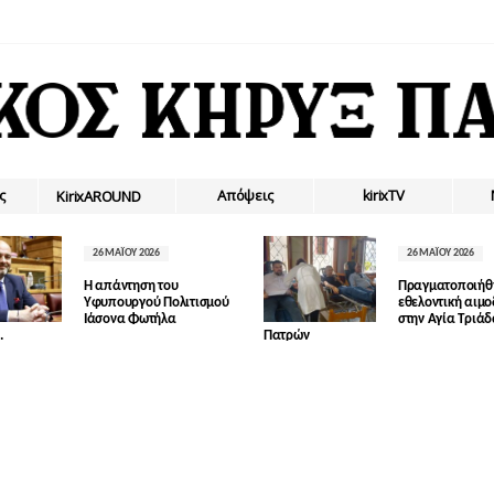
ς
Απόψεις
kirixTV
ΚirixAROUND
26 ΜΑΪ́ΟΥ 2026
26 ΜΑΪ́ΟΥ 2026
Η απάντηση του
Πραγματοποιήθ
Υφυπουργού Πολιτισμού
εθελοντική αιμ
Ιάσονα Φωτήλα
στην Αγία Τριά
.
Πατρών