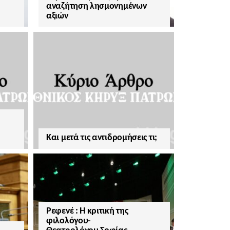
αναζήτηση λησμονημένων
αξιών
Και μετά τις αντιδρομήσεις τι;
Ρεφενέ : H κριτική της
φιλολόγου-