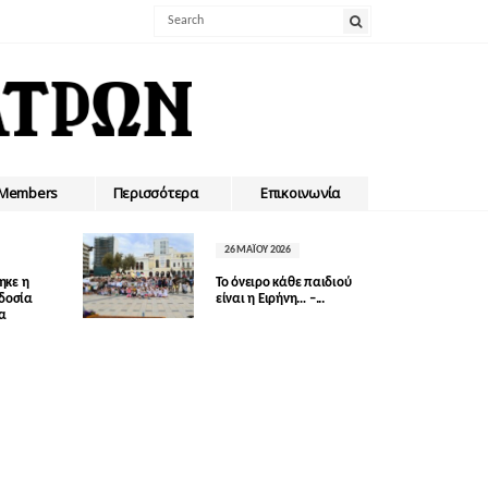
Members
Περισσότερα
Επικοινωνία
26 ΜΑΪ́ΟΥ 2026
ηκε η
Το όνειρο κάθε παιδιού
οδοσία
είναι η Ειρήνη… –...
δα