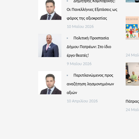
Δημήτρης Κομποχόλης:
Οι Πανελλήνιες Εξετάσεις ως
φάρος της αξιοκρατίας
10 Μαΐου 2026
Πολιτική Προστασία
Δήμου Πατρέων: Στο ίδιο
έργο θεατές!
24 Μαΐ
9 Μαΐου 2026
Περιπλανώμενος προς
αναζήτηση λησμονημένων
αξιών
10 Απριλίου 2026
Πάτρα
24 Μαΐ