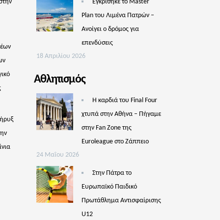
στην
Εγκρίθηκε το Master
Plan του Λιμένα Πατρών –
Aνοίγει ο δρόμος για
επενδύσεις
νέων
18 Απριλίου 2026
ων
γικό
Αθλητισμός
ς
Η καρδιά του Final Four
χτυπά στην Αθήνα – Πήγαμε
Κήρυξ
στην Fan Zone της
την
Euroleague στο Ζάππειο
ίνια
24 Μαΐου 2026
Στην Πάτρα το
Ευρωπαϊκό Παιδικό
Πρωτάθλημα Αντισφαίρισης
U12