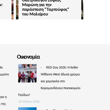
ο
Θεατρολόγου Σοφίας
ν:
Μορώνη για την
παράσταση “Ταρτούφος”
του Μολιέρου
Οικονομία
θα
RED Day 2026: Η Keller
υμμένο
Williams West έδωσε χρώμα
και χαμόγελα στο
Καραμανδάνειο Νοσοκομείο
Παίδων!
ηκε η
16 Μαΐου 2026
 της