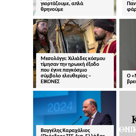
γιορτάζουμε, απλά
Παν
θρηνούμε
φάρ
Μεσολόγγι: Χιλιάδες κόσμου
τίμησαν την ηρωική έξοδο
που έγινε παγκόσμιο
σύμβολο ελευθερίας –
Ο «
ΕΙΚΟΝΕΣ
βρε
Βαγγέλης Καραχάλιος