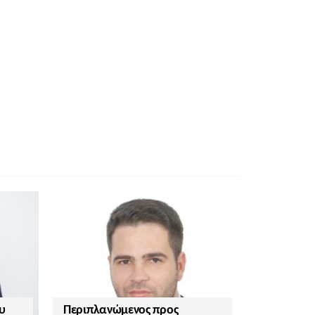
υ
Περιπλανώμενος προς