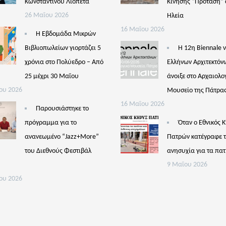
Κωνσταντίνου Λιόπετα
Κίνησης “Πρόταση” 
26 Μαΐου 2026
Ηλεία
16 Μαΐου 2026
Η Εβδομάδα Μικρών
Βιβλιοπωλείων γιορτάζει 5
Η 12η Biennale 
χρόνια στο Πολύεδρο – Από
Ελλήνων Αρχιτεκτόν
25 μέχρι 30 Μαΐου
άνοιξε στο Αρχαιολο
ου 2026
Μουσείο της Πάτρα
16 Μαΐου 2026
Παρουσιάστηκε το
πρόγραμμα για το
Όταν ο Εθνικός 
ανανεωμένο “Jazz+More”
Πατρών κατέγραφε 
του Διεθνούς Φεστιβάλ
ανησυχία για τα πατ
ς
9 Μαΐου 2026
ου 2026