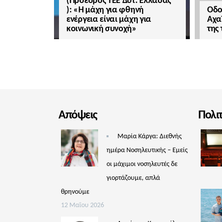
(Πρόεδρος ΤΕΕ Δυτ. Ελλάδας
): «Η μάχη για φθηνή
Οδο
ενέργεια είναι μάχη για
Αχα
κοινωνική συνοχή»
της
Απόψεις
Πολι
Μαρία Κάργα: Διεθνής
ημέρα Νοσηλευτικής – Εμείς
οι μάχιμοι νοσηλευτές δε
γιορτάζουμε, απλά
θρηνούμε
12 Μαΐου 2026