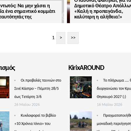
Ο Ιάσονας Φωτήλας για τ
ντωτός: Να μην χάσει η
Δημοτικό Θέατρο Απόλλω
ΐα ένα σημαντικό κομμάτι
«Καλή η προπαγάνδα,
 ταυτότητάς της
καλύτερη η αλήθεια!»
1
>
>>
τισμός
KirixAROUND
Οι προβολές ταινιών στο
Το πλήρωμα …. 
Σινέ Κάστρο – Πέμπτη 28/5
διοργανώσει τον Κρ
έως Τετάρτη 3/6
Θησαυρό 2027 (;)
26 Μαΐου 2026
16 Μαΐου 2026
Κυκλοφορεί το βιβλίο
Πραγματοποιήθ
«10 Χρόνια Ιόνιο» του
μοναδική περιήγηση