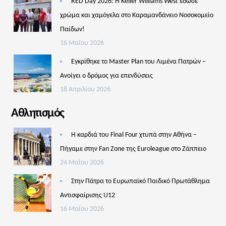
RED Day 2026: Η Keller Williams West έδωσε
χρώμα και χαμόγελα στο Καραμανδάνειο Νοσοκομείο
Παίδων!
16 Μαΐου 2026
Εγκρίθηκε το Master Plan του Λιμένα Πατρών –
Aνοίγει ο δρόμος για επενδύσεις
18 Απριλίου 2026
Αθλητισμός
Η καρδιά του Final Four χτυπά στην Αθήνα –
Πήγαμε στην Fan Zone της Euroleague στο Ζάππειο
24 Μαΐου 2026
Στην Πάτρα το Ευρωπαϊκό Παιδικό Πρωτάθλημα
Αντισφαίρισης U12
16 Μαΐου 2026