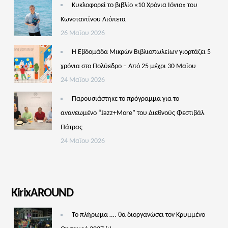
Κυκλοφορεί το βιβλίο «10 Χρόνια Ιόνιο» του
Κωνσταντίνου Λιόπετα
26 Μαΐου 2026
Η Εβδομάδα Μικρών Βιβλιοπωλείων γιορτάζει 5
χρόνια στο Πολύεδρο – Από 25 μέχρι 30 Μαΐου
24 Μαΐου 2026
Παρουσιάστηκε το πρόγραμμα για το
ανανεωμένο “Jazz+More” του Διεθνούς Φεστιβάλ
Πάτρας
24 Μαΐου 2026
KirixAROUND
Το πλήρωμα …. θα διοργανώσει τον Κρυμμένο