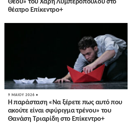
Θεού» του Χάρη Λυμπερόπουλου στο
θέατρο Επίκεντρο+
9 ΜΑΪ́ΟΥ 2026 •
Η παράσταση «Να ξέρετε πως αυτό που
ακούτε είναι σφύριγμα τρένου» του
Θανάση Τριαρίδη στο Επίκεντρο+