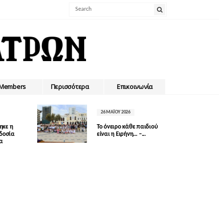
Members
Περισσότερα
Επικοινωνία
26 ΜΑΪ́ΟΥ 2026
ηκε η
Το όνειρο κάθε παιδιού
οδοσία
είναι η Ειρήνη… –...
δα