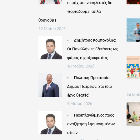
οι μάχιμοι νοσηλευτές δε
γιορτάζουμε, απλά
θρηνούμε
12 Μαΐου 2026
Δημήτρης Κομποχόλης:
Οι Πανελλήνιες Εξετάσεις ως
φάρος της αξιοκρατίας
10 Μαΐου 2026
Πολιτική Προστασία
Δήμου Πατρέων: Στο ίδιο
έργο θεατές!
24 Μαΐ
9 Μαΐου 2026
Περιπλανώμενος προς
αναζήτηση λησμονημένων
αξιών