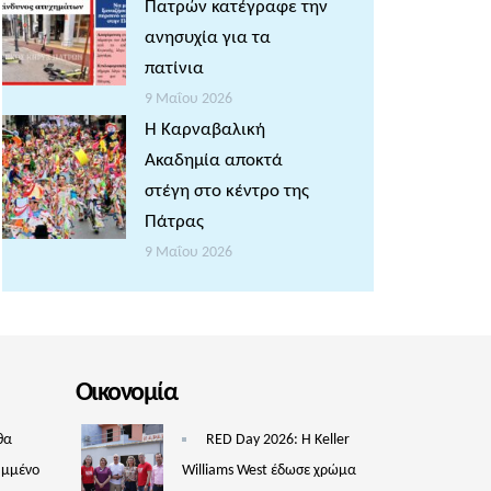
Πατρών κατέγραφε την
ανησυχία για τα
πατίνια
9 Μαΐου 2026
Η Καρναβαλική
Ακαδημία αποκτά
στέγη στο κέντρο της
Πάτρας
9 Μαΐου 2026
Οικονομία
θα
RED Day 2026: Η Keller
υμμένο
Williams West έδωσε χρώμα