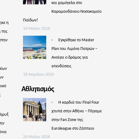
και χαμόγελα στο
Καραμανδάνειο Νοσοκομείο
Παίδων!
ηκε η
16 Μαΐου 2026
 της
στην
Εγκρίθηκε το Master
Plan του Λιμένα Πατρών –
Aνοίγει ο δρόμος για
επενδύσεις
νέων
18 Απριλίου 2026
ων
γικό
Αθλητισμός
ς
Η καρδιά του Final Four
χτυπά στην Αθήνα – Πήγαμε
Κήρυξ
στην Fan Zone της
την
Euroleague στο Ζάππειο
ίνια
24 Μαΐου 2026