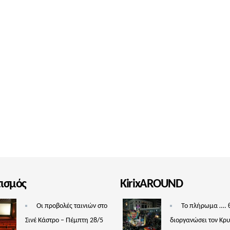
τισμός
KirixAROUND
Οι προβολές ταινιών στο
Το πλήρωμα …. 
Σινέ Κάστρο – Πέμπτη 28/5
διοργανώσει τον Κρ