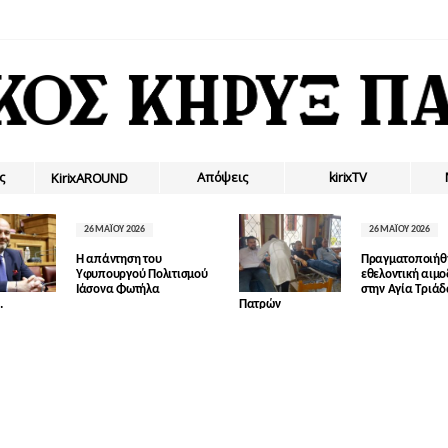
ς
Απόψεις
kirixTV
ΚirixAROUND
26 ΜΑΪ́ΟΥ 2026
26 ΜΑΪ́ΟΥ 2026
Η απάντηση του
Πραγματοποιήθ
Υφυπουργού Πολιτισμού
εθελοντική αιμ
Ιάσονα Φωτήλα
στην Αγία Τριά
.
Πατρών