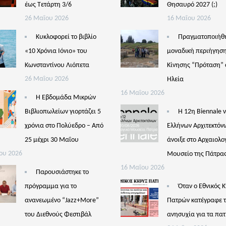
έως Τετάρτη 3/6
Θησαυρό 2027 (;)
26 Μαΐου 2026
16 Μαΐου 2026
Κυκλοφορεί το βιβλίο
Πραγματοποιήθ
«10 Χρόνια Ιόνιο» του
μοναδική περιήγηση
Κωνσταντίνου Λιόπετα
Κίνησης “Πρόταση” 
26 Μαΐου 2026
Ηλεία
16 Μαΐου 2026
Η Εβδομάδα Μικρών
Βιβλιοπωλείων γιορτάζει 5
Η 12η Biennale 
χρόνια στο Πολύεδρο – Από
Ελλήνων Αρχιτεκτόν
25 μέχρι 30 Μαΐου
άνοιξε στο Αρχαιολο
ου 2026
Μουσείο της Πάτρα
16 Μαΐου 2026
Παρουσιάστηκε το
πρόγραμμα για το
Όταν ο Εθνικός 
ανανεωμένο “Jazz+More”
Πατρών κατέγραφε 
του Διεθνούς Φεστιβάλ
ανησυχία για τα πατ