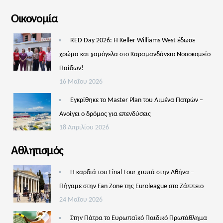
Οικονομία
RED Day 2026: Η Keller Williams West έδωσε
χρώμα και χαμόγελα στο Καραμανδάνειο Νοσοκομείο
Παίδων!
16 Μαΐου 2026
Εγκρίθηκε το Master Plan του Λιμένα Πατρών –
Aνοίγει ο δρόμος για επενδύσεις
18 Απριλίου 2026
Αθλητισμός
Η καρδιά του Final Four χτυπά στην Αθήνα –
Πήγαμε στην Fan Zone της Euroleague στο Ζάππειο
24 Μαΐου 2026
Στην Πάτρα το Ευρωπαϊκό Παιδικό Πρωτάθλημα