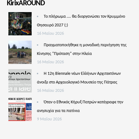
KirixAROUND
Το πλήρωμα …. θα διοργανώσει τον Κρυμμένο
Θησαυρό 2027 (;)
16 Μαΐου 2026
Πραγματοποιήθηκε η μοναδική περιήγηση της
Κίνησης “Πρόταση” στην Ηλεία
16 Μαΐου 2026
Η 12η Biennale νέων Ελλήνων Αρχιτεκτόνων
άνοιξε στο Αρχαιολογικό Μουσείο της Πάτρας
16 Μαΐου 2026
Όταν ο Εθνικός Κήρυξ Πατρών κατέγραφε την
ανησυχία για τα πατίνια
9 Μαΐου 2026