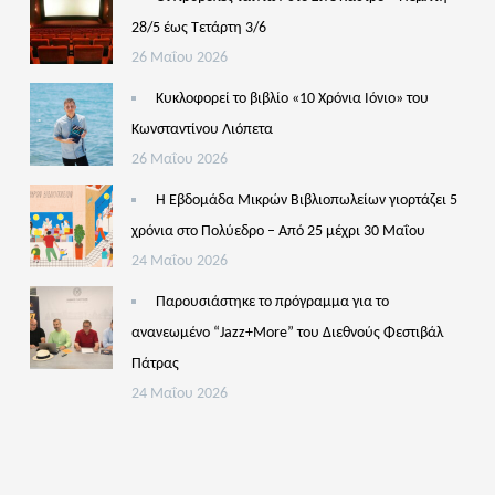
28/5 έως Τετάρτη 3/6
26 Μαΐου 2026
Κυκλοφορεί το βιβλίο «10 Χρόνια Ιόνιο» του
Κωνσταντίνου Λιόπετα
26 Μαΐου 2026
Η Εβδομάδα Μικρών Βιβλιοπωλείων γιορτάζει 5
χρόνια στο Πολύεδρο – Από 25 μέχρι 30 Μαΐου
24 Μαΐου 2026
Παρουσιάστηκε το πρόγραμμα για το
ανανεωμένο “Jazz+More” του Διεθνούς Φεστιβάλ
Πάτρας
24 Μαΐου 2026