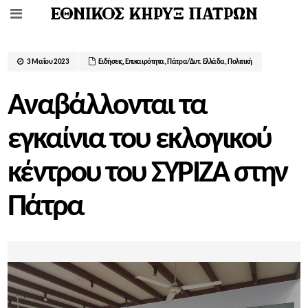
3 Μαΐου 2023
Ειδήσεις
,
Επικαιρότητα
,
Πάτρα/Δυτ. Ελλάδα
,
Πολιτική
Αναβάλλονται τα
εγκαίνια του εκλογικού
κέντρου του ΣΥΡΙΖΑ στην
Πάτρα