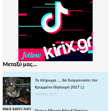
Μεταξύ μας...
Το πλήρωμα …. θα διοργανώσει τον
Κρυμμένο Θησαυρό 2027 (;)
16 Μαΐου 2026
Όταν ο Εθνικός Κήρυξ Πατρών