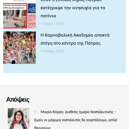
κατέγραφε την ανησυχία για τα
πατίνια
9 Μαΐου 2026
Η Καρναβαλική Ακαδημία αποκτά
στέγη στο κέντρο της Πάτρας
9 Μαΐου 2026
Απόψεις
Μαρία Κάργα: Διεθνής ημέρα Νοσηλευτικής –
Εμείς οι μάχιμοι νοσηλευτές δε γιορτάζουμε, απλά
θρηνούμε