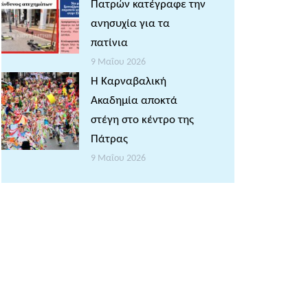
Πατρών κατέγραφε την
ανησυχία για τα
πατίνια
9 Μαΐου 2026
Η Καρναβαλική
Ακαδημία αποκτά
στέγη στο κέντρο της
Πάτρας
9 Μαΐου 2026