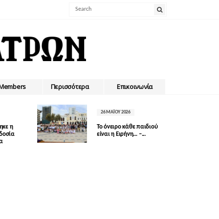
Members
Περισσότερα
Επικοινωνία
26 ΜΑΪ́ΟΥ 2026
ηκε η
Το όνειρο κάθε παιδιού
οδοσία
είναι η Ειρήνη… –...
δα