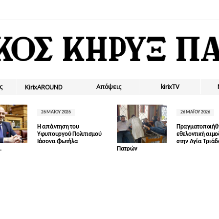
ς
Απόψεις
kirixTV
ΚirixAROUND
26 ΜΑΪ́ΟΥ 2026
26 ΜΑΪ́ΟΥ 2026
Η απάντηση του
Πραγματοποιήθ
Υφυπουργού Πολιτισμού
εθελοντική αιμ
Ιάσονα Φωτήλα
στην Αγία Τριά
.
Πατρών