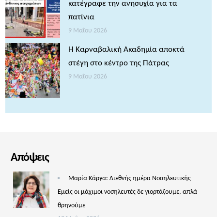
κατέγραφε την ανησυχία για τα
πατίνια
9 Μαΐου 2026
Η Καρναβαλική Ακαδημία αποκτά
στέγη στο κέντρο της Πάτρας
9 Μαΐου 2026
Απόψεις
Μαρία Κάργα: Διεθνής ημέρα Νοσηλευτικής –
Εμείς οι μάχιμοι νοσηλευτές δε γιορτάζουμε, απλά
θρηνούμε