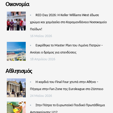
Οικονομία
RED Day 2026: Η Keller Williams West έδωσε
χρώμα και χαμόγελα στο Καραμανδάνειο Νοσοκομείο
Παίδων!
16 Μαΐου 2026
Εγκρίθηκε το Master Plan του Λιμένα Πατρών –
Aνοίγει ο δρόμος για επενδύσεις
18 Απριλίου 2026
Αθλητισμός
Η καρδιά του Final Four χτυπά στην Αθήνα –
Πήγαμε στην Fan Zone της Euroleague στο Ζάππειο
24 Μαΐου 2026
Στην Πάτρα το Ευρωπαϊκό Παιδικό Πρωτάθλημα
Αντισφαίρισης U12