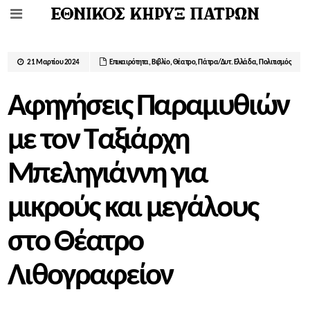
21 Μαρτίου 2024
Επικαιρότητα
,
Βιβλίο
,
Θέατρο
,
Πάτρα/Δυτ. Ελλάδα
,
Πολιτισμός
Αφηγήσεις Παραμυθιών
με τον Ταξιάρχη
Μπεληγιάννη για
μικρούς και μεγάλους
στο Θέατρο
Λιθογραφείον