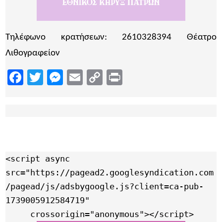
Τηλέφωνο κρατήσεων: 2610328394 Θέατρο
Λιθογραφείον
Facebook
Twitter
Messenger
Email
Copy
Print
Link
<script async 
src="https://pagead2.googlesyndication.com
/pagead/js/adsbygoogle.js?client=ca-pub-
1739005912584719"

     crossorigin="anonymous"></script>