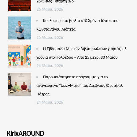
28/5 έως Τετάρτη 3/6
26 Μαΐου 2026
Κυκλοφορεί το βιβλίο «10 Χρόνια Ιόνιο» του
Κωνσταντίνου Λιόπετα
26 Μαΐου 2026
Η Εβδομάδα Μικρών Βιβλιοπωλείων γιορτάζει 5
χρόνια στο Πολύεδρο – Από 25 μέχρι 30 Μαΐου
24 Μαΐου 2026
Παρουσιάστηκε το πρόγραμμα για το
ανανεωμένο “Jazz+More” του Διεθνούς Φεστιβάλ
Πάτρας
24 Μαΐου 2026
KirixAROUND