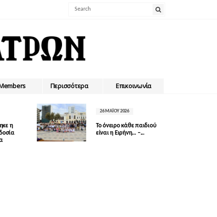
Members
Περισσότερα
Επικοινωνία
26 ΜΑΪ́ΟΥ 2026
ηκε η
Το όνειρο κάθε παιδιού
οδοσία
είναι η Ειρήνη… –...
δα