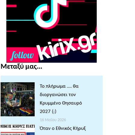
Μεταξύ μας...
Το πλήρωμα …. θα
διοργανώσει τον
Κρυμμένο Θησαυρό
2027 (;)
16 Μαΐου 2026
Όταν ο Εθνικός Κήρυξ