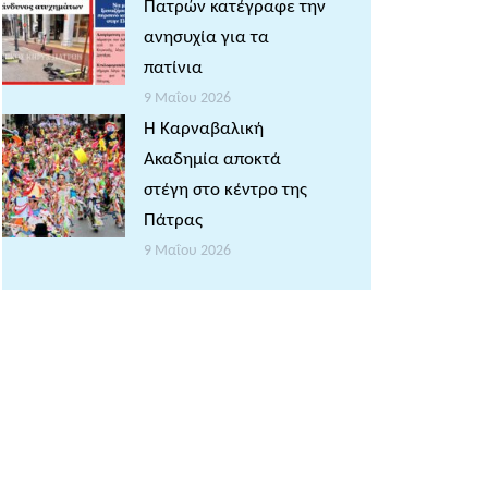
Πατρών κατέγραφε την
ανησυχία για τα
πατίνια
9 Μαΐου 2026
Η Καρναβαλική
Ακαδημία αποκτά
στέγη στο κέντρο της
Πάτρας
9 Μαΐου 2026