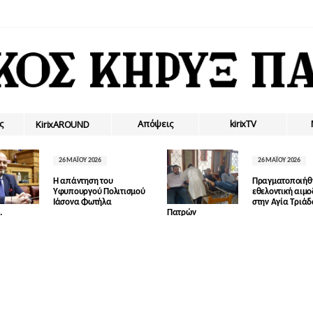
ς
Απόψεις
kirixTV
ΚirixAROUND
26 ΜΑΪ́ΟΥ 2026
26 ΜΑΪ́ΟΥ 2026
Η απάντηση του
Πραγματοποιήθ
Υφυπουργού Πολιτισμού
εθελοντική αιμ
Ιάσονα Φωτήλα
στην Αγία Τριά
.
Πατρών