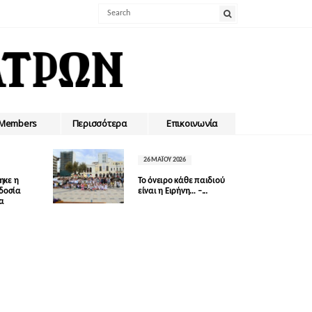
Members
Περισσότερα
Επικοινωνία
26 ΜΑΪ́ΟΥ 2026
ηκε η
Το όνειρο κάθε παιδιού
οδοσία
είναι η Ειρήνη… –...
δα