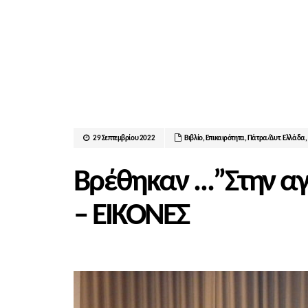
29 Σεπτεμβρίου 2022
Βιβλίο
,
Επικαιρότητα
,
Πάτρα/Δυτ. Ελλάδα
,
Βρέθηκαν …”Στην α
– ΕΙΚΟΝΕΣ