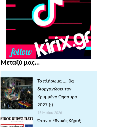
Μεταξύ μας...
Το πλήρωμα …. θα
διοργανώσει τον
Κρυμμένο Θησαυρό
2027 (;)
16 Μαΐου 2026
Όταν ο Εθνικός Κήρυξ