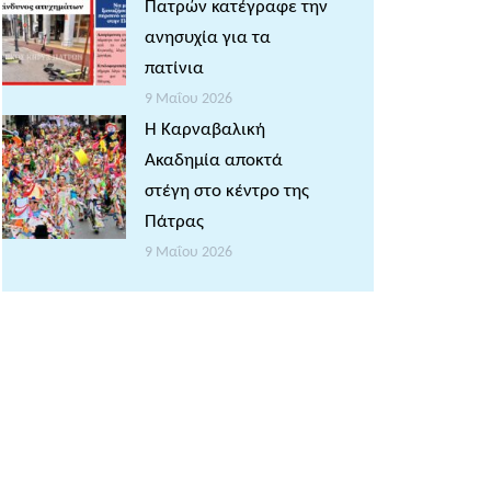
Πατρών κατέγραφε την
ανησυχία για τα
πατίνια
9 Μαΐου 2026
Η Καρναβαλική
Ακαδημία αποκτά
στέγη στο κέντρο της
Πάτρας
9 Μαΐου 2026