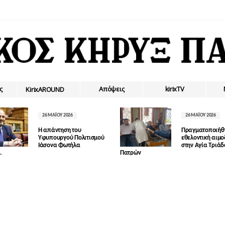
ς
Απόψεις
kirixTV
ΚirixAROUND
26 ΜΑΪ́ΟΥ 2026
26 ΜΑΪ́ΟΥ 2026
Η απάντηση του
Πραγματοποιήθ
Υφυπουργού Πολιτισμού
εθελοντική αιμ
Ιάσονα Φωτήλα
στην Αγία Τριά
.
Πατρών