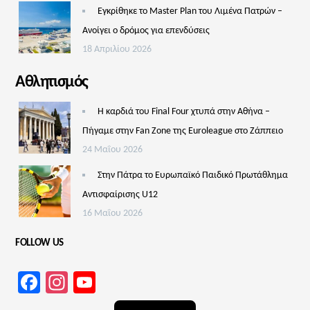
Εγκρίθηκε το Master Plan του Λιμένα Πατρών –
Aνοίγει ο δρόμος για επενδύσεις
18 Απριλίου 2026
Αθλητισμός
Η καρδιά του Final Four χτυπά στην Αθήνα –
Πήγαμε στην Fan Zone της Euroleague στο Ζάππειο
24 Μαΐου 2026
Στην Πάτρα το Ευρωπαϊκό Παιδικό Πρωτάθλημα
Αντισφαίρισης U12
16 Μαΐου 2026
FOLLOW US
Facebook
Instagram
YouTube
Channel