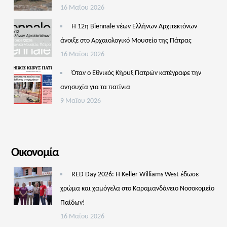
16 Μαΐου 2026
Η 12η Biennale νέων Ελλήνων Αρχιτεκτόνων
άνοιξε στο Αρχαιολογικό Μουσείο της Πάτρας
16 Μαΐου 2026
Όταν ο Εθνικός Κήρυξ Πατρών κατέγραφε την
ανησυχία για τα πατίνια
9 Μαΐου 2026
Οικονομία
RED Day 2026: Η Keller Williams West έδωσε
χρώμα και χαμόγελα στο Καραμανδάνειο Νοσοκομείο
Παίδων!
16 Μαΐου 2026