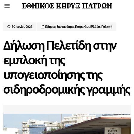
30 Ιουνίου 2022
Ειδήσεις
,
Επικαιρότητα
,
Πάτρα/Δυτ. Ελλάδα
,
Πολιτική
Δήλωση Πελετίδη στην
εμπλοκή της
υπογειοποίησης της
σιδηροδρομικής γραμμής