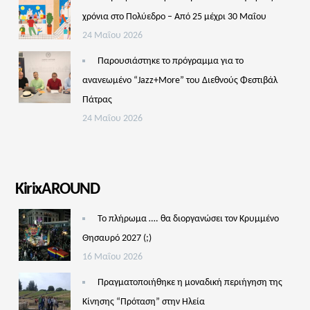
χρόνια στο Πολύεδρο – Από 25 μέχρι 30 Μαΐου
24 Μαΐου 2026
Παρουσιάστηκε το πρόγραμμα για το
ανανεωμένο “Jazz+More” του Διεθνούς Φεστιβάλ
Πάτρας
24 Μαΐου 2026
KirixAROUND
Το πλήρωμα …. θα διοργανώσει τον Κρυμμένο
Θησαυρό 2027 (;)
16 Μαΐου 2026
Πραγματοποιήθηκε η μοναδική περιήγηση της
Κίνησης “Πρόταση” στην Ηλεία