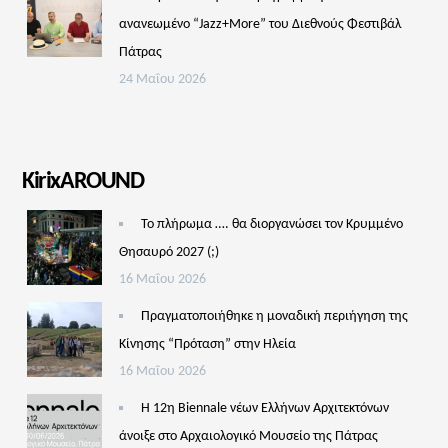
ανανεωμένο “Jazz+More” του Διεθνούς Φεστιβάλ
Πάτρας
24 Μαΐου 2026
KirixAROUND
Το πλήρωμα …. θα διοργανώσει τον Κρυμμένο
Θησαυρό 2027 (;)
16 Μαΐου 2026
Πραγματοποιήθηκε η μοναδική περιήγηση της
Κίνησης “Πρόταση” στην Ηλεία
16 Μαΐου 2026
Η 12η Biennale νέων Ελλήνων Αρχιτεκτόνων
άνοιξε στο Αρχαιολογικό Μουσείο της Πάτρας