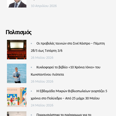
10 Απριλίου 2026
Πολιτισμός
Οι προβολές ταινιών στο Σινέ Κάστρο – Πέμπτη
28/5 έως Τετάρτη 3/6
26 Μαΐου 2026
Κυκλοφορεί το βιβλίο «10 Χρόνια Ιόνιο» του
Κωνσταντίνου Λιόπετα
26 Μαΐου 2026
Η Εβδομάδα Μικρών Βιβλιοπωλείων γιορτάζει 5
χρόνια στο Πολύεδρο – Από 25 μέχρι 30 Μαΐου
24 Μαΐου 2026
Παρουσιάστηκε το πρόγραμμα για το