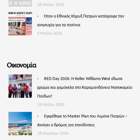
16 Μαΐου 2026
Όταν ο Εθνικός Κήρυξ Πατρών κατέγραφε την
ανησυχία για τα πατίνια
9 Μαΐου 2026
Οικονομία
RED Day 2026: Η Keller Williams West έδωσε
χρώμα και χαμόγελα στο Καραμανδάνειο Νοσοκομείο
Παίδων!
16 Μαΐου 2026
Εγκρίθηκε το Master Plan του Λιμένα Πατρών –
Aνοίγει ο δρόμος για επενδύσεις
18 Απριλίου 2026