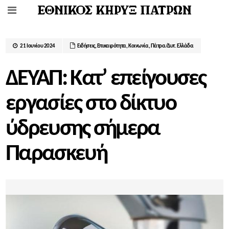
21 Ιουνίου 2024
Ειδήσεις
,
Επικαιρότητα
,
Κοινωνία
,
Πάτρα/Δυτ. Ελλάδα
ΔΕΥΑΠ: Κατ’ επείγουσες
εργασίες στο δίκτυο
ύδρευσης σήμερα
Παρασκευή