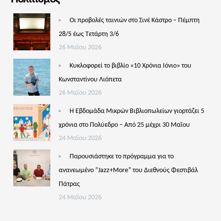
Οι προβολές ταινιών στο Σινέ Κάστρο – Πέμπτη
28/5 έως Τετάρτη 3/6
26 Μαΐου 2026
Κυκλοφορεί το βιβλίο «10 Χρόνια Ιόνιο» του
Κωνσταντίνου Λιόπετα
26 Μαΐου 2026
Η Εβδομάδα Μικρών Βιβλιοπωλείων γιορτάζει 5
χρόνια στο Πολύεδρο – Από 25 μέχρι 30 Μαΐου
24 Μαΐου 2026
Παρουσιάστηκε το πρόγραμμα για το
ανανεωμένο “Jazz+More” του Διεθνούς Φεστιβάλ
Πάτρας
24 Μαΐου 2026