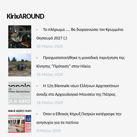
KirixAROUND
Το πλήρωμα …. θα διοργανώσει τον Κρυμμένο
Θησαυρό 2027 (;)
16 Μαΐου 2026
Πραγματοποιήθηκε η μοναδική περιήγηση της
Κίνησης “Πρόταση” στην Ηλεία
16 Μαΐου 2026
Η 12η Biennale νέων Ελλήνων Αρχιτεκτόνων
άνοιξε στο Αρχαιολογικό Μουσείο της Πάτρας
16 Μαΐου 2026
Όταν ο Εθνικός Κήρυξ Πατρών κατέγραφε την
ανησυχία για τα πατίνια
9 Μαΐου 2026