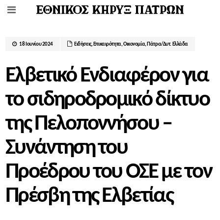
18 Ιουνίου 2024
Ειδήσεις
,
Επικαιρότητα
,
Οικονομία
,
Πάτρα/Δυτ. Ελλάδα
Ελβετικό Ενδιαφέρον για
το σιδηροδρομικό δίκτυο
της Πελοποννήσου –
Συνάντηση του
Προέδρου του ΟΣΕ με τον
Πρέσβη της Ελβετίας