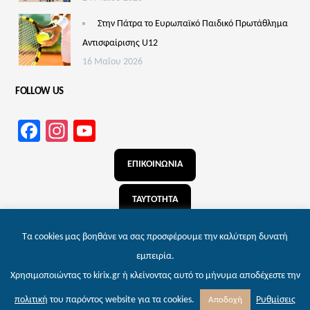
Στην Πάτρα το Ευρωπαϊκό Παιδικό Πρωτάθλημα
Αντισφαίρισης U12
16 Μαΐου 2026
FOLLOW US
Facebook
Instagram
YouTube
Channel
ΕΠΙΚΟΙΝΩΝΙΑ
ΤΑΥΤΟΤΗΤΑ
ΑΝΑΖΗΤΗΣΗ
Τα cookies μας βοηθάνε να σας προσφέρουμε την καλύτερη δυνατή
εμπειρία.
Χρησιμοποιώντας το kirix.gr ή κλείνοντας αυτό το μήνυμα αποδέχεστε την
© 2026 kirix.gr – Εφημερίδα των Πατρών | Powered by
Wordpress
. Designed by
Ρυθμίσεις
πολιτική
του παρόντος website για τα cookies.
Αποδοχή