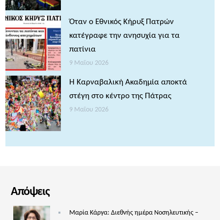
Όταν ο Εθνικός Κήρυξ Πατρών
κατέγραφε την ανησυχία για τα
πατίνια
9 Μαΐου 2026
Η Καρναβαλική Ακαδημία αποκτά
στέγη στο κέντρο της Πάτρας
9 Μαΐου 2026
Απόψεις
Μαρία Κάργα: Διεθνής ημέρα Νοσηλευτικής –