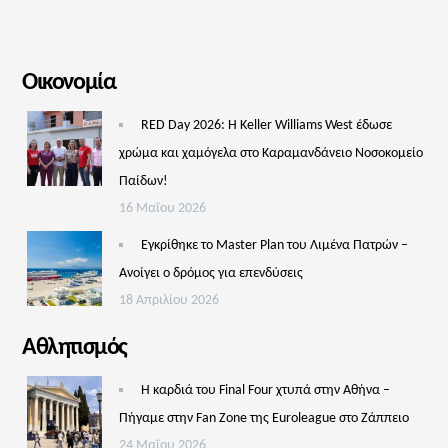
Οικονομία
RED Day 2026: Η Keller Williams West έδωσε
χρώμα και χαμόγελα στο Καραμανδάνειο Νοσοκομείο
Παίδων!
16 Μαΐου 2026
Εγκρίθηκε το Master Plan του Λιμένα Πατρών –
Aνοίγει ο δρόμος για επενδύσεις
18 Απριλίου 2026
Αθλητισμός
Η καρδιά του Final Four χτυπά στην Αθήνα –
Πήγαμε στην Fan Zone της Euroleague στο Ζάππειο
24 Μαΐου 2026