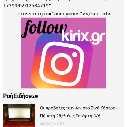
1739005912584719"

     crossorigin="anonymous"></script>
Ροή Ειδήσεων
Οι προβολές ταινιών στο Σινέ Κάστρο –
Πέμπτη 28/5 έως Τετάρτη 3/6
26 Μαΐου 2026