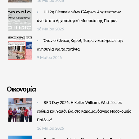
16 Μαΐου 2026
Η 12η Biennale νέων Ελλήνων Αρχιτεκτόνων
άνοιξε στο Αρχαιολογικό Μουσείο της Πάτρας
16 Μαΐου 2026
Όταν ο Εθνικός Κήρυξ Πατρών κατέγραφε την
ανησυχία για τα πατίνια
9 Μαΐου 2026
Οικονομία
RED Day 2026: Η Keller Williams West έδωσε
χρώμα και χαμόγελα στο Καραμανδάνειο Νοσοκομείο
Παίδων!
16 Μαΐου 2026