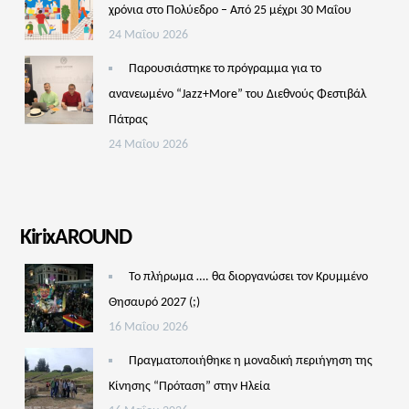
χρόνια στο Πολύεδρο – Από 25 μέχρι 30 Μαΐου
24 Μαΐου 2026
Παρουσιάστηκε το πρόγραμμα για το
ανανεωμένο “Jazz+More” του Διεθνούς Φεστιβάλ
Πάτρας
24 Μαΐου 2026
KirixAROUND
Το πλήρωμα …. θα διοργανώσει τον Κρυμμένο
Θησαυρό 2027 (;)
16 Μαΐου 2026
Πραγματοποιήθηκε η μοναδική περιήγηση της
Κίνησης “Πρόταση” στην Ηλεία