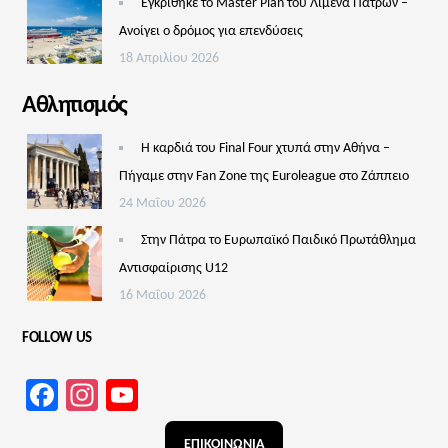
Εγκρίθηκε το Master Plan του Λιμένα Πατρών –
Aνοίγει ο δρόμος για επενδύσεις
18 Απριλίου 2026
Αθλητισμός
Η καρδιά του Final Four χτυπά στην Αθήνα –
Πήγαμε στην Fan Zone της Euroleague στο Ζάππειο
24 Μαΐου 2026
Στην Πάτρα το Ευρωπαϊκό Παιδικό Πρωτάθλημα
Αντισφαίρισης U12
16 Μαΐου 2026
FOLLOW US
Facebook
Instagram
YouTube
Channel
ΕΠΙΚΟΙΝΩΝΙΑ