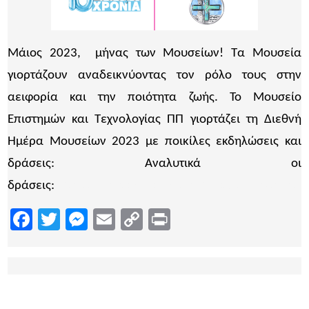
Μάιος 2023, μήνας των Μουσείων! Τα Μουσεία
γιορτάζουν αναδεικνύοντας τον ρόλο τους στην
αειφορία και την ποιότητα ζωής. To Mουσείο
Eπιστημών και Tεχνολογίας ΠΠ γιορτάζει τη Διεθνή
Ημέρα Μουσείων 2023 με ποικίλες εκδηλώσεις και
δράσεις: Αναλυτικά οι
δράσεις:
http://www.stmuseum.upatras.gr/index.php/el
Facebook
Twitter
Messenger
Email
Copy
Print
Link