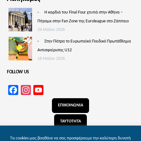
Η καρδιά του Final Four χτυπά στην Αθήνα –
Πήγαμε στην Fan Zone της Euroleague στο Ζάππειο
24 Μαΐου 2026
Στην Πάτρα το Ευρωπαϊκό Παιδικό Πρωτάθλημα
Αντισφαίρισης U12
16 Μαΐου 2026
FOLLOW US
Facebook
Instagram
YouTube
Channel
ΕΠΙΚΟΙΝΩΝΙΑ
ΤΑΥΤΟΤΗΤΑ
ΑΝΑΖΗΤΗΣΗ
Τα cookies μας βοηθάνε να σας προσφέρουμε την καλύτερη δυνατή