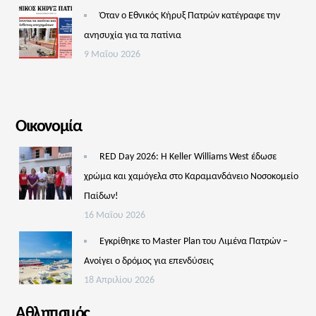
Όταν ο Εθνικός Κήρυξ Πατρών κατέγραφε την
ανησυχία για τα πατίνια
9 Μαΐου 2026
Οικονομία
RED Day 2026: Η Keller Williams West έδωσε
χρώμα και χαμόγελα στο Καραμανδάνειο Νοσοκομείο
Παίδων!
16 Μαΐου 2026
Εγκρίθηκε το Master Plan του Λιμένα Πατρών –
Aνοίγει ο δρόμος για επενδύσεις
18 Απριλίου 2026
Αθλητισμός