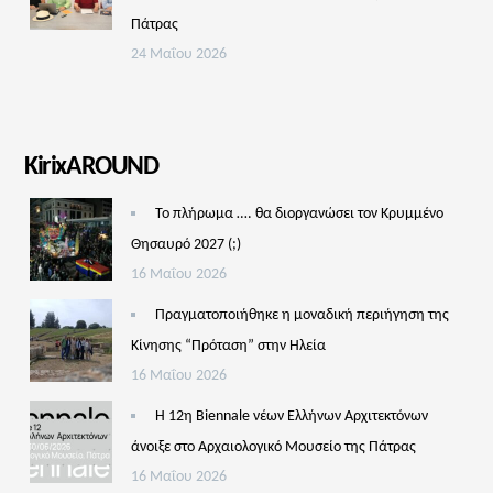
Πάτρας
24 Μαΐου 2026
KirixAROUND
Το πλήρωμα …. θα διοργανώσει τον Κρυμμένο
Θησαυρό 2027 (;)
16 Μαΐου 2026
Πραγματοποιήθηκε η μοναδική περιήγηση της
Κίνησης “Πρόταση” στην Ηλεία
16 Μαΐου 2026
Η 12η Biennale νέων Ελλήνων Αρχιτεκτόνων
άνοιξε στο Αρχαιολογικό Μουσείο της Πάτρας
16 Μαΐου 2026