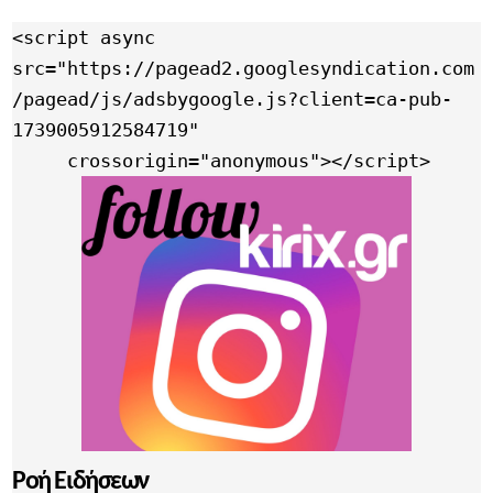
<script async 
src="https://pagead2.googlesyndication.com
/pagead/js/adsbygoogle.js?client=ca-pub-
1739005912584719"

     crossorigin="anonymous"></script>
Ροή Ειδήσεων