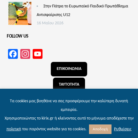
Στην Πάτρα το Ευρωπαϊκό Παιδικό Πρωτάθλημα
Αντισφαίρισης U12
16 Μαΐου 2026
FOLLOW US
Facebook
Instagram
YouTube
Channel
ΕΠΙΚΟΙΝΩΝΙΑ
ΤΑΥΤΟΤΗΤΑ
ΑΝΑΖΗΤΗΣΗ
Τα cookies μας βοηθάνε να σας προσφέρουμε την καλύτερη δυνατή
εμπειρία.
Χρησιμοποιώντας το kirix.gr ή κλείνοντας αυτό το μήνυμα αποδέχεστε την
© 2026 kirix.gr – Εφημερίδα των Πατρών | Powered by
Wordpress
. Designed by
Ρυθμίσεις
πολιτική
του παρόντος website για τα cookies.
Αποδοχή
Themnific