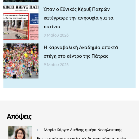
Όταν ο Εθνικός Κήρυξ Πατρών
κατέγραφε την ανησυχία για τα
πατίνια
9 Μαΐου 2026
Η Καρναβαλική Ακαδημία αποκτά
στέγη στο κέντρο της Πάτρας
9 Μαΐου 2026
Απόψεις
Μαρία Κάργα: Διεθνής ημέρα Νοσηλευτικής –
Εμείς οι μάχιμοι νοσηλευτές δε γιορτάζουμε, απλά