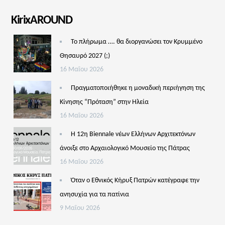
KirixAROUND
Το πλήρωμα …. θα διοργανώσει τον Κρυμμένο
Θησαυρό 2027 (;)
16 Μαΐου 2026
Πραγματοποιήθηκε η μοναδική περιήγηση της
Κίνησης “Πρόταση” στην Ηλεία
16 Μαΐου 2026
Η 12η Biennale νέων Ελλήνων Αρχιτεκτόνων
άνοιξε στο Αρχαιολογικό Μουσείο της Πάτρας
16 Μαΐου 2026
Όταν ο Εθνικός Κήρυξ Πατρών κατέγραφε την
ανησυχία για τα πατίνια
9 Μαΐου 2026