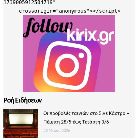
1739005912584719"

     crossorigin="anonymous"></script>
Ροή Ειδήσεων
Οι προβολές ταινιών στο Σινέ Κάστρο –
Πέμπτη 28/5 έως Τετάρτη 3/6
26 Μαΐου 2026