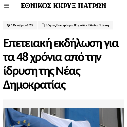
1 Οκτωβρίου 2022
Ειδήσεις
,
Επικαιρότητα
,
Πάτρα/Δυτ. Ελλάδα
,
Πολιτική
Επετειακή εκδήλωση για
τα 48 χρόνια από την
ίδρυση της Νέας
Δημοκρατίας