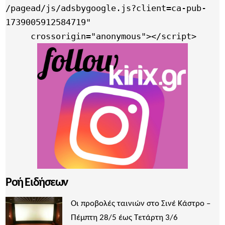
/pagead/js/adsbygoogle.js?client=ca-pub-
1739005912584719"

     crossorigin="anonymous"></script>
Ροή Ειδήσεων
Οι προβολές ταινιών στο Σινέ Κάστρο –
Πέμπτη 28/5 έως Τετάρτη 3/6