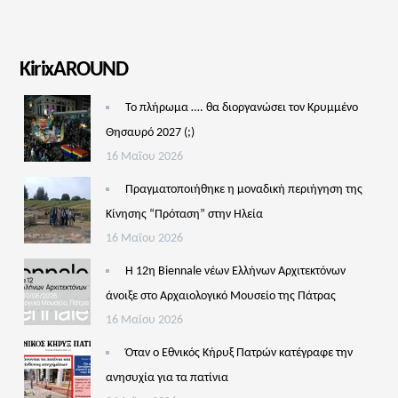
KirixAROUND
Το πλήρωμα …. θα διοργανώσει τον Κρυμμένο
Θησαυρό 2027 (;)
16 Μαΐου 2026
Πραγματοποιήθηκε η μοναδική περιήγηση της
Κίνησης “Πρόταση” στην Ηλεία
16 Μαΐου 2026
Η 12η Biennale νέων Ελλήνων Αρχιτεκτόνων
άνοιξε στο Αρχαιολογικό Μουσείο της Πάτρας
16 Μαΐου 2026
Όταν ο Εθνικός Κήρυξ Πατρών κατέγραφε την
ανησυχία για τα πατίνια