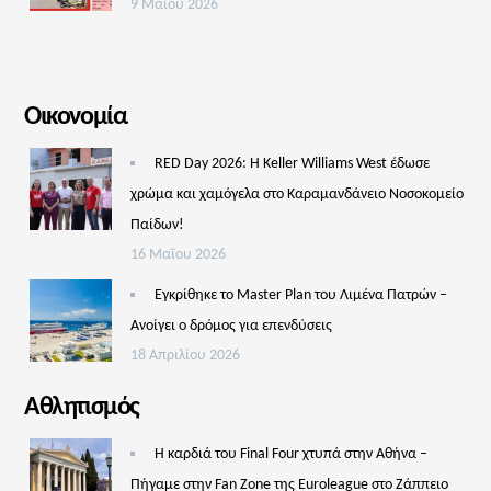
9 Μαΐου 2026
Οικονομία
RED Day 2026: Η Keller Williams West έδωσε
χρώμα και χαμόγελα στο Καραμανδάνειο Νοσοκομείο
Παίδων!
16 Μαΐου 2026
Εγκρίθηκε το Master Plan του Λιμένα Πατρών –
Aνοίγει ο δρόμος για επενδύσεις
18 Απριλίου 2026
Αθλητισμός
Η καρδιά του Final Four χτυπά στην Αθήνα –
Πήγαμε στην Fan Zone της Euroleague στο Ζάππειο