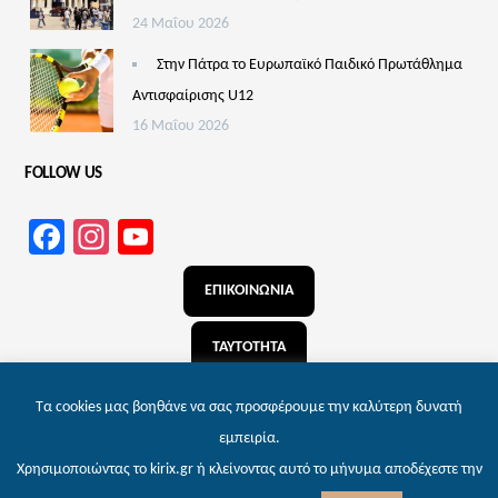
24 Μαΐου 2026
Στην Πάτρα το Ευρωπαϊκό Παιδικό Πρωτάθλημα
Αντισφαίρισης U12
16 Μαΐου 2026
FOLLOW US
Facebook
Instagram
YouTube
Channel
ΕΠΙΚΟΙΝΩΝΙΑ
ΤΑΥΤΟΤΗΤΑ
ΑΝΑΖΗΤΗΣΗ
Τα cookies μας βοηθάνε να σας προσφέρουμε την καλύτερη δυνατή
εμπειρία.
Χρησιμοποιώντας το kirix.gr ή κλείνοντας αυτό το μήνυμα αποδέχεστε την
© 2026 kirix.gr – Εφημερίδα των Πατρών | Powered by
Wordpress
. Designed by