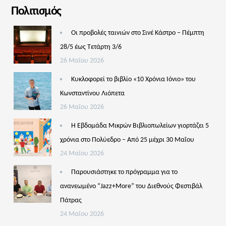
Πολιτισμός
Οι προβολές ταινιών στο Σινέ Κάστρο – Πέμπτη
28/5 έως Τετάρτη 3/6
26 Μαΐου 2026
Κυκλοφορεί το βιβλίο «10 Χρόνια Ιόνιο» του
Κωνσταντίνου Λιόπετα
26 Μαΐου 2026
Η Εβδομάδα Μικρών Βιβλιοπωλείων γιορτάζει 5
χρόνια στο Πολύεδρο – Από 25 μέχρι 30 Μαΐου
24 Μαΐου 2026
Παρουσιάστηκε το πρόγραμμα για το
ανανεωμένο “Jazz+More” του Διεθνούς Φεστιβάλ
Πάτρας
24 Μαΐου 2026