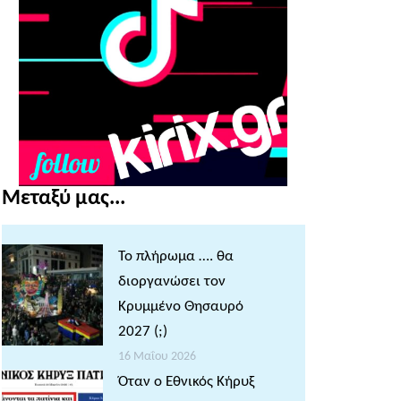
Μεταξύ μας...
Το πλήρωμα …. θα
διοργανώσει τον
Κρυμμένο Θησαυρό
2027 (;)
16 Μαΐου 2026
Όταν ο Εθνικός Κήρυξ