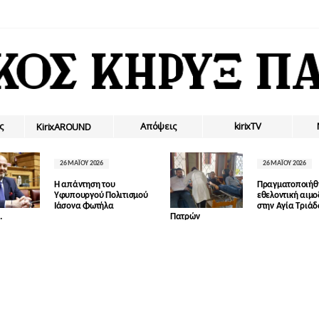
ς
Απόψεις
kirixTV
ΚirixAROUND
26 ΜΑΪ́ΟΥ 2026
26 ΜΑΪ́ΟΥ 2026
Η απάντηση του
Πραγματοποιήθ
Υφυπουργού Πολιτισμού
εθελοντική αιμ
Ιάσονα Φωτήλα
στην Αγία Τριά
.
Πατρών