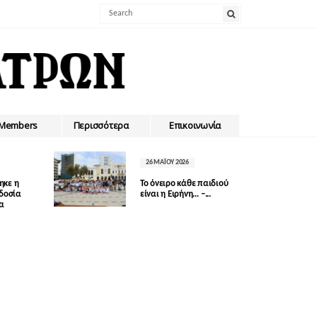
Members
Περισσότερα
Επικοινωνία
26 ΜΑΪ́ΟΥ 2026
ηκε η
Το όνειρο κάθε παιδιού
οδοσία
είναι η Ειρήνη… –...
δα