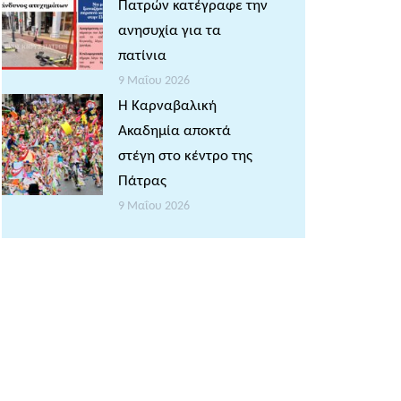
Πατρών κατέγραφε την
ανησυχία για τα
πατίνια
9 Μαΐου 2026
Η Καρναβαλική
Ακαδημία αποκτά
στέγη στο κέντρο της
Πάτρας
9 Μαΐου 2026