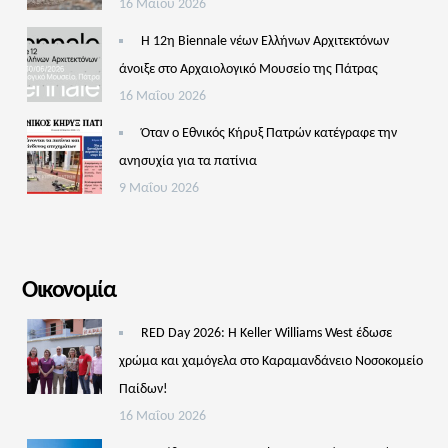
16 Μαΐου 2026
Η 12η Biennale νέων Ελλήνων Αρχιτεκτόνων
άνοιξε στο Αρχαιολογικό Μουσείο της Πάτρας
16 Μαΐου 2026
Όταν ο Εθνικός Κήρυξ Πατρών κατέγραφε την
ανησυχία για τα πατίνια
9 Μαΐου 2026
Οικονομία
RED Day 2026: Η Keller Williams West έδωσε
χρώμα και χαμόγελα στο Καραμανδάνειο Νοσοκομείο
Παίδων!
16 Μαΐου 2026