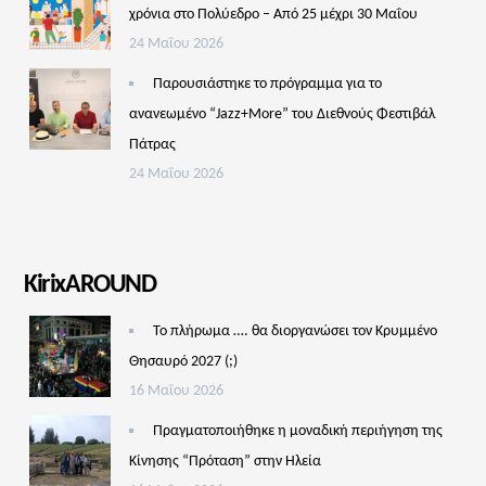
χρόνια στο Πολύεδρο – Από 25 μέχρι 30 Μαΐου
24 Μαΐου 2026
Παρουσιάστηκε το πρόγραμμα για το
ανανεωμένο “Jazz+More” του Διεθνούς Φεστιβάλ
Πάτρας
24 Μαΐου 2026
KirixAROUND
Το πλήρωμα …. θα διοργανώσει τον Κρυμμένο
Θησαυρό 2027 (;)
16 Μαΐου 2026
Πραγματοποιήθηκε η μοναδική περιήγηση της
Κίνησης “Πρόταση” στην Ηλεία