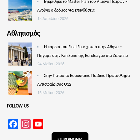
Εγκρίθηκε το Master Plan του Λιμένα Πατρών –
Aνοίγει ο δρόμος για επενδύσεις
18 Απριλίου 2026
Αθλητισμός
Η καρδιά του Final Four χτυπά στην Αθήνα –
Πήγαμε στην Fan Zone της Euroleague στο Ζάππειο
24 Μαΐου 2026
Στην Πάτρα το Ευρωπαϊκό Παιδικό Πρωτάθλημα
Αντισφαίρισης U12
16 Μαΐου 2026
FOLLOW US
Facebook
Instagram
YouTube
Channel
ΕΠΙΚΟΙΝΩΝΙΑ