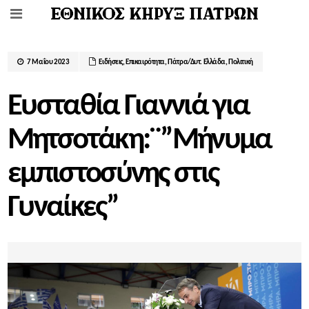
7 Μαΐου 2023
Ειδήσεις
,
Επικαιρότητα
,
Πάτρα/Δυτ. Ελλάδα
,
Πολιτική
Ευσταθία Γιαννιά για
Μητσοτάκη:¨”Μήνυμα
εμπιστοσύνης στις
Γυναίκες”