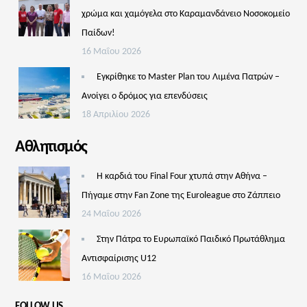
χρώμα και χαμόγελα στο Καραμανδάνειο Νοσοκομείο
Παίδων!
16 Μαΐου 2026
Εγκρίθηκε το Master Plan του Λιμένα Πατρών –
Aνοίγει ο δρόμος για επενδύσεις
18 Απριλίου 2026
Αθλητισμός
Η καρδιά του Final Four χτυπά στην Αθήνα –
Πήγαμε στην Fan Zone της Euroleague στο Ζάππειο
24 Μαΐου 2026
Στην Πάτρα το Ευρωπαϊκό Παιδικό Πρωτάθλημα
Αντισφαίρισης U12
16 Μαΐου 2026
FOLLOW US