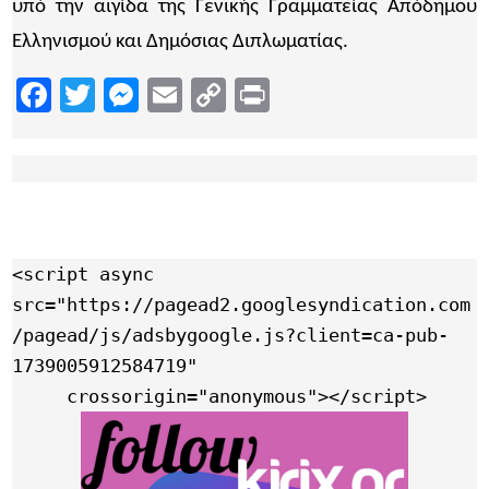
υπό την αιγίδα της Γενικής Γραμματείας Απόδημου
Ελληνισμού και Δημόσιας Διπλωματίας.
Facebook
Twitter
Messenger
Email
Copy
Print
Link
<script async 
src="https://pagead2.googlesyndication.com
/pagead/js/adsbygoogle.js?client=ca-pub-
1739005912584719"

     crossorigin="anonymous"></script>