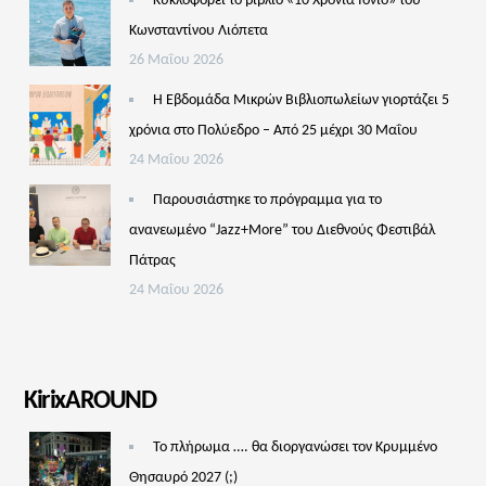
Κυκλοφορεί το βιβλίο «10 Χρόνια Ιόνιο» του
Κωνσταντίνου Λιόπετα
26 Μαΐου 2026
Η Εβδομάδα Μικρών Βιβλιοπωλείων γιορτάζει 5
χρόνια στο Πολύεδρο – Από 25 μέχρι 30 Μαΐου
24 Μαΐου 2026
Παρουσιάστηκε το πρόγραμμα για το
ανανεωμένο “Jazz+More” του Διεθνούς Φεστιβάλ
Πάτρας
24 Μαΐου 2026
KirixAROUND
Το πλήρωμα …. θα διοργανώσει τον Κρυμμένο
Θησαυρό 2027 (;)