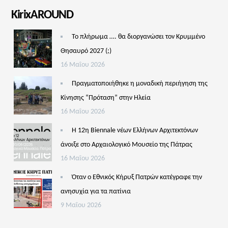
KirixAROUND
Το πλήρωμα …. θα διοργανώσει τον Κρυμμένο
Θησαυρό 2027 (;)
16 Μαΐου 2026
Πραγματοποιήθηκε η μοναδική περιήγηση της
Κίνησης “Πρόταση” στην Ηλεία
16 Μαΐου 2026
Η 12η Biennale νέων Ελλήνων Αρχιτεκτόνων
άνοιξε στο Αρχαιολογικό Μουσείο της Πάτρας
16 Μαΐου 2026
Όταν ο Εθνικός Κήρυξ Πατρών κατέγραφε την
ανησυχία για τα πατίνια
9 Μαΐου 2026