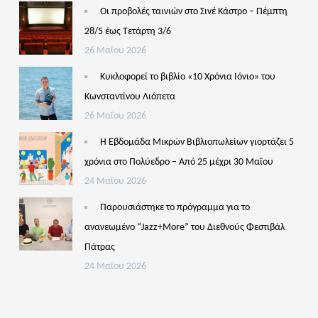
Οι προβολές ταινιών στο Σινέ Κάστρο – Πέμπτη
28/5 έως Τετάρτη 3/6
26 Μαΐου 2026
Κυκλοφορεί το βιβλίο «10 Χρόνια Ιόνιο» του
Κωνσταντίνου Λιόπετα
26 Μαΐου 2026
Η Εβδομάδα Μικρών Βιβλιοπωλείων γιορτάζει 5
χρόνια στο Πολύεδρο – Από 25 μέχρι 30 Μαΐου
24 Μαΐου 2026
Παρουσιάστηκε το πρόγραμμα για το
ανανεωμένο “Jazz+More” του Διεθνούς Φεστιβάλ
Πάτρας
24 Μαΐου 2026