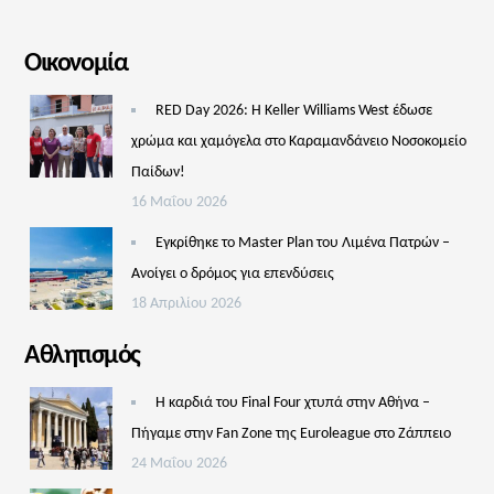
Οικονομία
RED Day 2026: Η Keller Williams West έδωσε
χρώμα και χαμόγελα στο Καραμανδάνειο Νοσοκομείο
Παίδων!
16 Μαΐου 2026
Εγκρίθηκε το Master Plan του Λιμένα Πατρών –
Aνοίγει ο δρόμος για επενδύσεις
18 Απριλίου 2026
Αθλητισμός
Η καρδιά του Final Four χτυπά στην Αθήνα –
Πήγαμε στην Fan Zone της Euroleague στο Ζάππειο
24 Μαΐου 2026