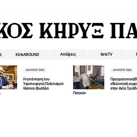
ς
Απόψεις
kirixTV
ΚirixAROUND
26 ΜΑΪ́ΟΥ 2026
26 ΜΑΪ́ΟΥ 2026
Η απάντηση του
Πραγματοποιήθ
Υφυπουργού Πολιτισμού
εθελοντική αιμ
Ιάσονα Φωτήλα
στην Αγία Τριά
.
Πατρών