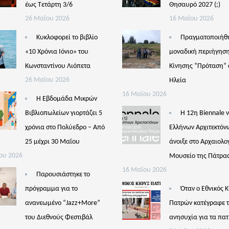
έως Τετάρτη 3/6
Θησαυρό 2027 (;)
26 Μαΐου 2026
16 Μαΐου 2026
Κυκλοφορεί το βιβλίο
Πραγματοποιήθ
«10 Χρόνια Ιόνιο» του
μοναδική περιήγηση
Κωνσταντίνου Λιόπετα
Κίνησης “Πρόταση” 
26 Μαΐου 2026
Ηλεία
16 Μαΐου 2026
Η Εβδομάδα Μικρών
Βιβλιοπωλείων γιορτάζει 5
Η 12η Biennale 
χρόνια στο Πολύεδρο – Από
Ελλήνων Αρχιτεκτόν
25 μέχρι 30 Μαΐου
άνοιξε στο Αρχαιολο
ου 2026
Μουσείο της Πάτρα
16 Μαΐου 2026
Παρουσιάστηκε το
πρόγραμμα για το
Όταν ο Εθνικός 
ανανεωμένο “Jazz+More”
Πατρών κατέγραφε 
του Διεθνούς Φεστιβάλ
ανησυχία για τα πατ