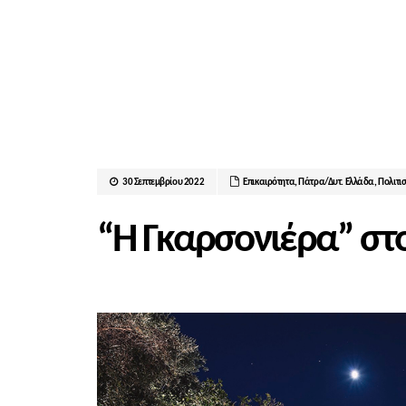
30 Σεπτεμβρίου 2022
Επικαιρότητα
,
Πάτρα/Δυτ. Ελλάδα
,
Πολιτι
“Η Γκαρσονιέρα” στο