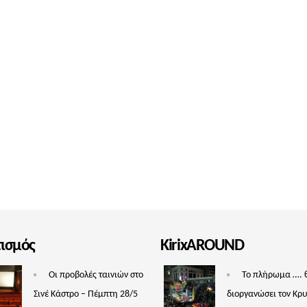
τισμός
KirixAROUND
Οι προβολές ταινιών στο
Το πλήρωμα …. 
Σινέ Κάστρο – Πέμπτη 28/5
διοργανώσει τον Κρ