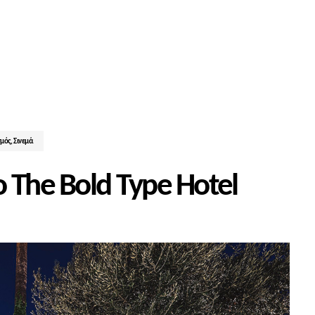
σμός
,
Σινεμά
 The Bold Type Hotel