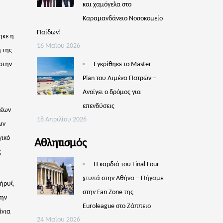
και χαμόγελα στο
Καραμανδάνειο Νοσοκομείο
Παίδων!
ηκε η
16 Μαΐου 2026
 της
στην
Εγκρίθηκε το Master
Plan του Λιμένα Πατρών –
Aνοίγει ο δρόμος για
επενδύσεις
νέων
18 Απριλίου 2026
ων
γικό
Αθλητισμός
ς
Η καρδιά του Final Four
χτυπά στην Αθήνα – Πήγαμε
Κήρυξ
στην Fan Zone της
την
Euroleague στο Ζάππειο
ίνια
24 Μαΐου 2026