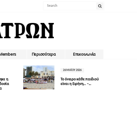
Members
Περισσότερα
Επικοινωνία
26 ΜΑΪ́ΟΥ 2026
ηκε η
Το όνειρο κάθε παιδιού
οδοσία
είναι η Ειρήνη… –...
δα