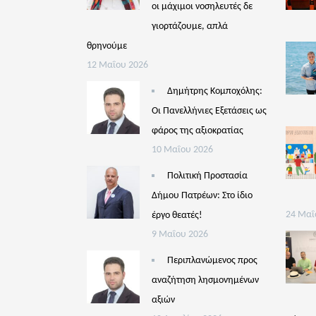
οι μάχιμοι νοσηλευτές δε
γιορτάζουμε, απλά
θρηνούμε
12 Μαΐου 2026
Δημήτρης Κομποχόλης:
Οι Πανελλήνιες Εξετάσεις ως
φάρος της αξιοκρατίας
10 Μαΐου 2026
Πολιτική Προστασία
Δήμου Πατρέων: Στο ίδιο
έργο θεατές!
24 Μαΐ
9 Μαΐου 2026
Περιπλανώμενος προς
αναζήτηση λησμονημένων
αξιών