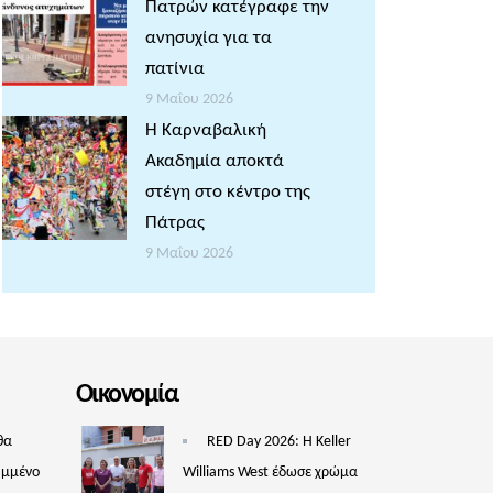
Πατρών κατέγραφε την
ανησυχία για τα
πατίνια
9 Μαΐου 2026
Η Καρναβαλική
Ακαδημία αποκτά
στέγη στο κέντρο της
Πάτρας
9 Μαΐου 2026
Οικονομία
θα
RED Day 2026: Η Keller
υμμένο
Williams West έδωσε χρώμα