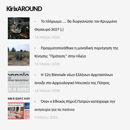
KirixAROUND
Το πλήρωμα …. θα διοργανώσει τον Κρυμμένο
Θησαυρό 2027 (;)
16 Μαΐου 2026
Πραγματοποιήθηκε η μοναδική περιήγηση της
Κίνησης “Πρόταση” στην Ηλεία
16 Μαΐου 2026
Η 12η Biennale νέων Ελλήνων Αρχιτεκτόνων
άνοιξε στο Αρχαιολογικό Μουσείο της Πάτρας
16 Μαΐου 2026
Όταν ο Εθνικός Κήρυξ Πατρών κατέγραφε την
ανησυχία για τα πατίνια
9 Μαΐου 2026