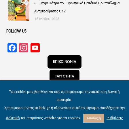
Στην Πάτρα το Ευρωπαϊκό Παιδικό Πρωτάθλημα
Αντισφαίρισης U12
16 Μαΐου 2026
FOLLOW US
Facebook
Instagram
YouTube
Channel
ΕΠΙΚΟΙΝΩΝΙΑ
ΤΑΥΤΟΤΗΤΑ
ΑΝΑΖΗΤΗΣΗ
Τα cookies μας βοηθάνε να σας προσφέρουμε την καλύτερη δυνατή
εμπειρία.
Χρησιμοποιώντας το kirix.gr ή κλείνοντας αυτό το μήνυμα αποδέχεστε την
© 2026 kirix.gr – Εφημερίδα των Πατρών | Powered by
Wordpress
. Designed by
Ρυθμίσεις
πολιτική
του παρόντος website για τα cookies.
Αποδοχή
Themnific