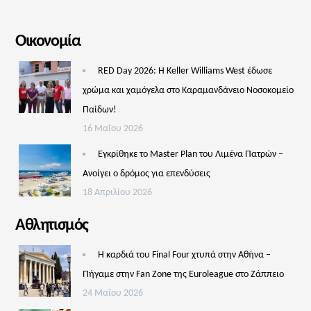
Οικονομία
RED Day 2026: Η Keller Williams West έδωσε
χρώμα και χαμόγελα στο Καραμανδάνειο Νοσοκομείο
Παίδων!
16 Μαΐου 2026
Εγκρίθηκε το Master Plan του Λιμένα Πατρών –
Aνοίγει ο δρόμος για επενδύσεις
18 Απριλίου 2026
Αθλητισμός
Η καρδιά του Final Four χτυπά στην Αθήνα –
Πήγαμε στην Fan Zone της Euroleague στο Ζάππειο
24 Μαΐου 2026