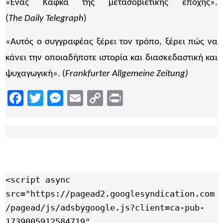
«Ένας Κάφκα της μετασοβιετικής εποχής».
(
The
Daily
Telegraph
)
«Αυτός ο συγγραφέας ξέρει τον τρόπο, ξέρει πώς να
κάνει την οποιαδήποτε ιστορία και διασκεδαστική και
ψυχαγωγική». (
Frankfurter Allgemeine Zeitung
)
Facebook
Twitter
Messenger
Email
Copy
Print
Link
<script async 
src="https://pagead2.googlesyndication.com
/pagead/js/adsbygoogle.js?client=ca-pub-
1739005912584719"
