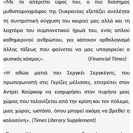
«Με το απέριττο ύφος του, ο πιο διάσημος
μυθιστοριογράφος της Ουκρανίας εξετάζει ανελέητα
τη συντριπτική σύγχυση του καιρού μας αλλά και τη
λαχτάρα του συμπονετικού ήρωά του, ενός απλού
καθημερινού ανθρώπου, για κάποιον ορθολογισμό
άλλης τάξεως που φαίνεται να μας υπαγορεύει ο
φυσικός κόσμος». (
Financia
l
Times)
«Η αθώα ματιά του Σεργκέι Σεργκέγιτς, του
πρωταγωνιστή στις
Γκρίζες μέλισσες
, επιτρέπει στον
Αντρέι Κούρκοφ να εισχωρήσει στον πυρήνα μιας
χώρας που ταλανίζεται από την κρίση και τον πόλεμο,
μιας χώρας, ωστόσο, όπου μπορεί ακόμη να βρεθεί η
καλοσύνη».
(Times Literary Supplement)