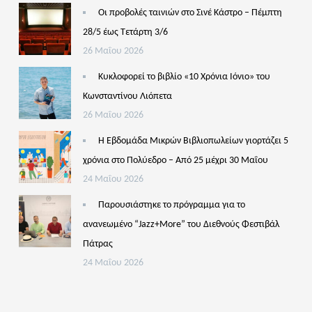
Οι προβολές ταινιών στο Σινέ Κάστρο – Πέμπτη
28/5 έως Τετάρτη 3/6
26 Μαΐου 2026
Κυκλοφορεί το βιβλίο «10 Χρόνια Ιόνιο» του
Κωνσταντίνου Λιόπετα
26 Μαΐου 2026
Η Εβδομάδα Μικρών Βιβλιοπωλείων γιορτάζει 5
χρόνια στο Πολύεδρο – Από 25 μέχρι 30 Μαΐου
24 Μαΐου 2026
Παρουσιάστηκε το πρόγραμμα για το
ανανεωμένο “Jazz+More” του Διεθνούς Φεστιβάλ
Πάτρας
24 Μαΐου 2026