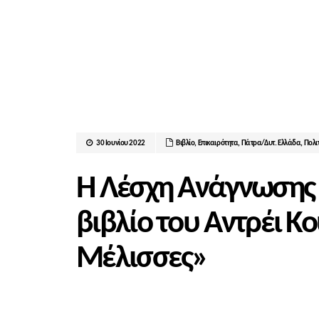
30 Ιουνίου 2022
Βιβλίο
,
Επικαιρότητα
,
Πάτρα/Δυτ. Ελλάδα
,
Πολι
Η Λέσχη Ανάγνωσης 
βιβλίο του Αντρέι Κ
Μέλισσες»