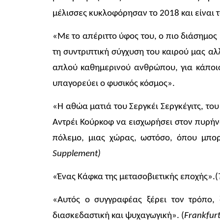
μέλισσες κυκλοφόρησαν το 2018 και είναι τ
«Με το απέριττο ύφος του, ο πιο διάσημος
τη συντριπτική σύγχυση του καιρού μας αλ
απλού καθημερινού ανθρώπου, για κάποιο
υπαγορεύει ο φυσικός κόσμο
«Η αθώα ματιά του Σεργκέι Σεργκέγιτς, το
Αντρέι Κούρκοφ να εισχωρήσει στον πυρήνα
πόλεμο, μιας χώρας, ωστόσο, όπου μπορ
Supplement)
«Ένας Κάφκα της μετασοβιετικής εποχής».(
«Αυτός ο συγγραφέας ξέρει τον τρόπο, 
διασκεδαστική και ψυχαγωγική». (
Frankfurt