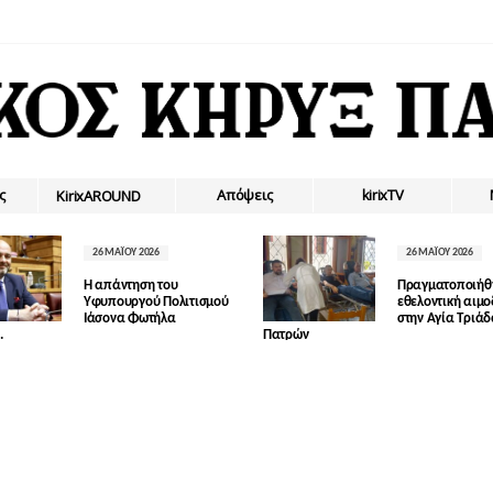
ς
Απόψεις
kirixTV
ΚirixAROUND
26 ΜΑΪ́ΟΥ 2026
26 ΜΑΪ́ΟΥ 2026
Η απάντηση του
Πραγματοποιήθ
Υφυπουργού Πολιτισμού
εθελοντική αιμ
Ιάσονα Φωτήλα
στην Αγία Τριά
.
Πατρών