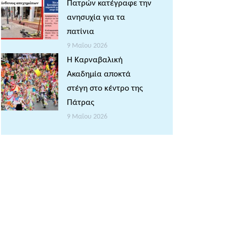
Πατρών κατέγραφε την
ανησυχία για τα
πατίνια
9 Μαΐου 2026
Η Καρναβαλική
Ακαδημία αποκτά
στέγη στο κέντρο της
Πάτρας
9 Μαΐου 2026