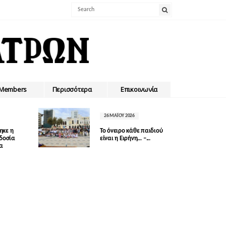
Members
Περισσότερα
Επικοινωνία
26 ΜΑΪ́ΟΥ 2026
ηκε η
Το όνειρο κάθε παιδιού
οδοσία
είναι η Ειρήνη… –...
δα