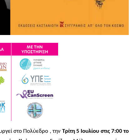
υργεί στο Πολύεδρο , την
Τρίτη 5 Ιουλίου στις 7:00 το