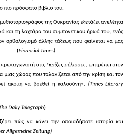
ο πιο πρόσφατο βιβλίο του.
 μυθιστοριογράφος της Ουκρανίας εξετάζει ανελέητα
λά και τη λαχτάρα του συμπονετικού ήρωά του, ενός
ν ορθολογισμό άλλης τάξεως που φαίνεται να μας
ς». (
Financia
l
Times)
υ πρωταγωνιστή στις
Γκρίζες μέλισσες
, επιτρέπει στον
 μιας χώρας που ταλανίζεται από την κρίση και τον
εί ακόμη να βρεθεί η καλοσύνη».
(Times Literary
The
Daily
Telegraph
)
ξέρει πώς να κάνει την οποιαδήποτε ιστορία και
er Allgemeine Zeitung
)